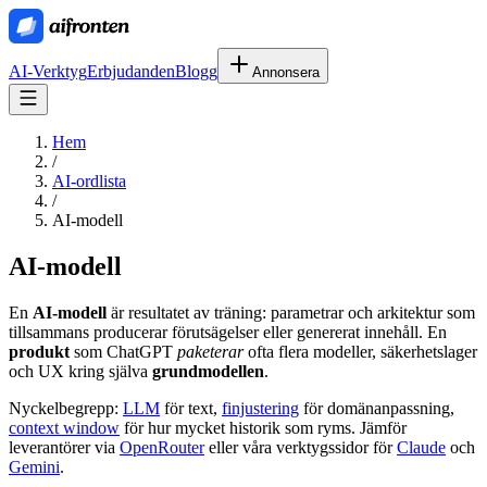
AI-Verktyg
Erbjudanden
Blogg
Annonsera
Hem
/
AI-ordlista
/
AI-modell
AI-modell
En
AI-modell
är resultatet av träning: parametrar och arkitektur som
tillsammans producerar förutsägelser eller genererat innehåll. En
produkt
som ChatGPT
paketerar
ofta flera modeller, säkerhetslager
och UX kring själva
grundmodellen
.
Nyckelbegrepp:
LLM
för text,
finjustering
för domänanpassning,
context window
för hur mycket historik som ryms. Jämför
leverantörer via
OpenRouter
eller våra verktygssidor för
Claude
och
Gemini
.