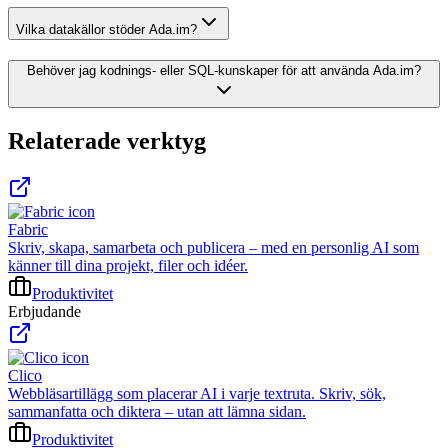
Vilka datakällor stöder Ada.im?
Behöver jag kodnings- eller SQL-kunskaper för att använda Ada.im?
Relaterade verktyg
Fabric
Skriv, skapa, samarbeta och publicera – med en personlig AI som
känner till dina projekt, filer och idéer.
Produktivitet
Erbjudande
Clico
Webbläsartillägg som placerar AI i varje textruta. Skriv, sök,
sammanfatta och diktera – utan att lämna sidan.
Produktivitet