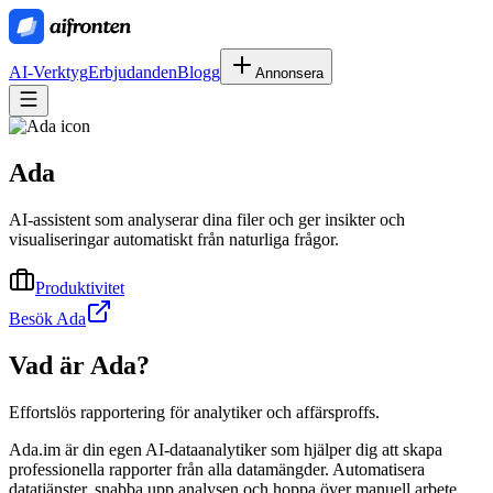
AI-Verktyg
Erbjudanden
Blogg
Annonsera
Ada
AI-assistent som analyserar dina filer och ger insikter och
visualiseringar automatiskt från naturliga frågor.
Produktivitet
Besök Ada
Vad är
Ada
?
Effortslös rapportering för analytiker och affärsproffs.
Ada.im är din egen AI-dataanalytiker som hjälper dig att skapa
professionella rapporter från alla datamängder. Automatisera
datatjänster, snabba upp analysen och hoppa över manuell arbete