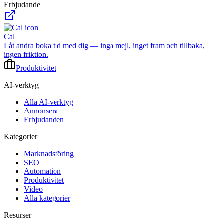
Erbjudande
Cal
Låt andra boka tid med dig — inga mejl, inget fram och tillbaka,
ingen friktion.
Produktivitet
AI-verktyg
Alla AI-verktyg
Annonsera
Erbjudanden
Kategorier
Marknadsföring
SEO
Automation
Produktivitet
Video
Alla kategorier
Resurser