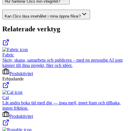
Hur hanterar Clico min integritet?
Kan Clico läsa innehållet i mina öppna flikar?
Relaterade verktyg
Fabric
Skriv, skapa, samarbeta och publicera – med en personlig AI som
känner till dina projekt, filer och idéer.
Produktivitet
Erbjudande
Cal
Låt andra boka tid med dig — inga mejl, inget fram och tillbaka,
ingen friktion.
Produktivitet