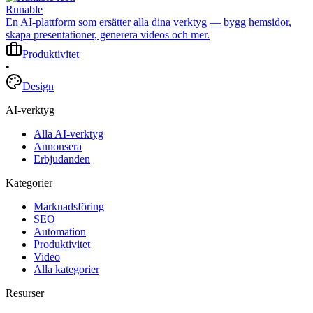
Runable
En AI-plattform som ersätter alla dina verktyg — bygg hemsidor,
skapa presentationer, generera videos och mer.
Produktivitet
•
Design
AI-verktyg
Alla AI-verktyg
Annonsera
Erbjudanden
Kategorier
Marknadsföring
SEO
Automation
Produktivitet
Video
Alla kategorier
Resurser