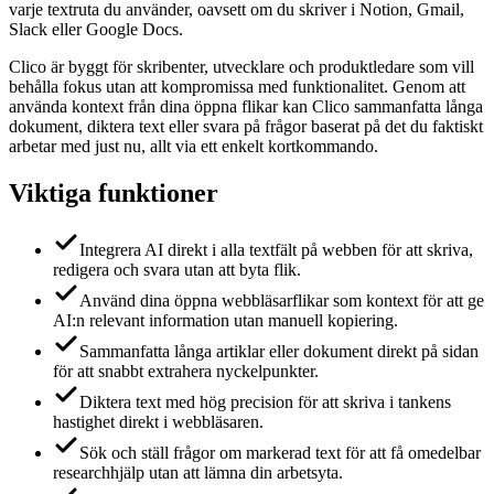
varje textruta du använder, oavsett om du skriver i Notion, Gmail,
Slack eller Google Docs.
Clico är byggt för skribenter, utvecklare och produktledare som vill
behålla fokus utan att kompromissa med funktionalitet. Genom att
använda kontext från dina öppna flikar kan Clico sammanfatta långa
dokument, diktera text eller svara på frågor baserat på det du faktiskt
arbetar med just nu, allt via ett enkelt kortkommando.
Viktiga funktioner
Integrera AI direkt i alla textfält på webben för att skriva,
redigera och svara utan att byta flik.
Använd dina öppna webbläsarflikar som kontext för att ge
AI:n relevant information utan manuell kopiering.
Sammanfatta långa artiklar eller dokument direkt på sidan
för att snabbt extrahera nyckelpunkter.
Diktera text med hög precision för att skriva i tankens
hastighet direkt i webbläsaren.
Sök och ställ frågor om markerad text för att få omedelbar
researchhjälp utan att lämna din arbetsyta.