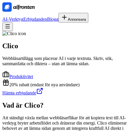
AI-Verktyg
Erbjudanden
Blogg
Annonsera
Clico
Webbläsartillägg som placerar AI i varje textruta. Skriv, sök,
sammanfatta och diktera – utan att lämna sidan.
Produktivitet
20% rabatt (endast för nya användare)
Hämta erbjudande
Vad är
Clico
?
Att ständigt växla mellan webbläsarflikar för att kopiera text till AI-
verktyg bryter arbetsflödet och dränerar din energi. Clico eliminerar
behovet av att lämna sidan genom att integrera kraftfull AI direkt i