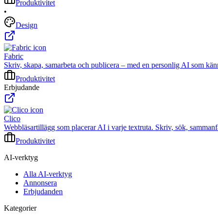
Produktivitet
•
Design
Fabric
Skriv, skapa, samarbeta och publicera – med en personlig AI som känner 
Produktivitet
Erbjudande
Clico
Webbläsartillägg som placerar AI i varje textruta. Skriv, sök, sammanfa
Produktivitet
AI-verktyg
Alla AI-verktyg
Annonsera
Erbjudanden
Kategorier