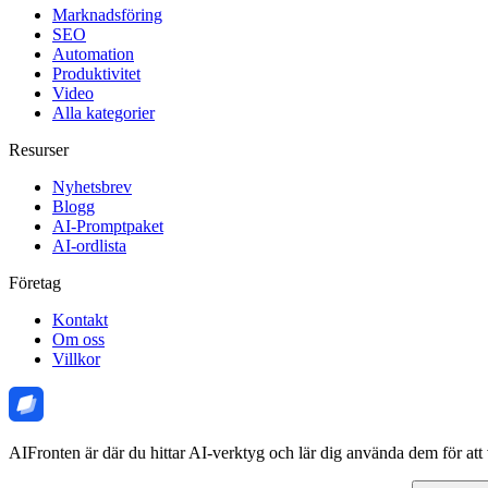
Marknadsföring
SEO
Automation
Produktivitet
Video
Alla kategorier
Resurser
Nyhetsbrev
Blogg
AI-Promptpaket
AI-ordlista
Företag
Kontakt
Om oss
Villkor
AIFronten är där du hittar AI-verktyg och lär dig använda dem för att 