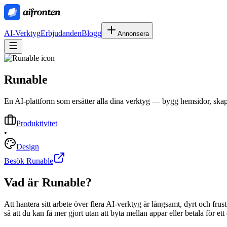
AI-Verktyg
Erbjudanden
Blogg
Annonsera
Runable
En AI-plattform som ersätter alla dina verktyg — bygg hemsidor, skap
Produktivitet
•
Design
Besök Runable
Vad är
Runable
?
Att hantera sitt arbete över flera AI-verktyg är långsamt, dyrt och fru
så att du kan få mer gjort utan att byta mellan appar eller betala för et