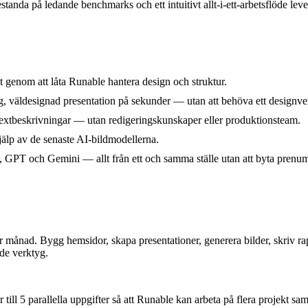
tanda på ledande benchmarks och ett intuitivt allt-i-ett-arbetsflöde leve
 genom att låta Runable hantera design och struktur.
dig, väldesignad presentation på sekunder — utan att behöva ett designve
textbeskrivningar — utan redigeringskunskaper eller produktionsteam.
jälp av de senaste AI-bildmodellerna.
 GPT och Gemini — allt från ett och samma ställe utan att byta prenum
per månad. Bygg hemsidor, skapa presentationer, generera bilder, skriv
nde verktyg.
till 5 parallella uppgifter så att Runable kan arbeta på flera projekt sam