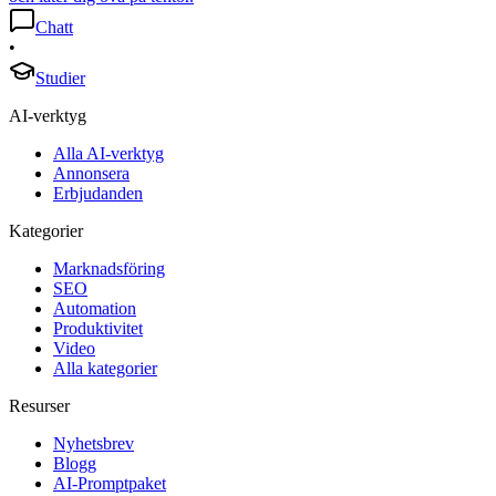
Chatt
•
Studier
AI-verktyg
Alla AI-verktyg
Annonsera
Erbjudanden
Kategorier
Marknadsföring
SEO
Automation
Produktivitet
Video
Alla kategorier
Resurser
Nyhetsbrev
Blogg
AI-Promptpaket