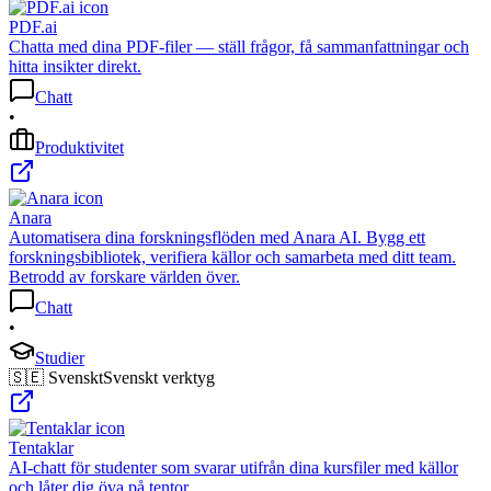
PDF.ai
Chatta med dina PDF-filer — ställ frågor, få sammanfattningar och
hitta insikter direkt.
Chatt
•
Produktivitet
Anara
Automatisera dina forskningsflöden med Anara AI. Bygg ett
forskningsbibliotek, verifiera källor och samarbeta med ditt team.
Betrodd av forskare världen över.
Chatt
•
Studier
🇸🇪 Svenskt
Svenskt verktyg
Tentaklar
AI-chatt för studenter som svarar utifrån dina kursfiler med källor
och låter dig öva på tentor.