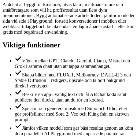
AI4chat är byggt för kreatörer, utvecklare, marknadsförare och
småföretagare som vill ha proffsresultat utan flera dyra
prenumerationer. Bygg automatiserade arbetsflöden, jämför modeller
sida vid sida i Playground, fortsätt konversationer i mobilen eller
webbläsartillägget och betala endast en låg månadskostad – eller kör
gratis med begränsad användning.
Viktiga funktioner
Växla mellan GPT, Claude, Gemini, Llama, Mistral och
Grok i samma chatt utan att tappa sammanhanget.
Skapa bilder med FLUX.1, Midjourney, DALL-E 3 och
Stable Diffusion – redigera, upscale och ta bort bakgrund
direkt i verktyget.
Beskriv en app i vanlig text och låt AI4chat koda samt
publicera den direkt, utan att du rör en kodrad.
Spela in och generera musik med Suno och Udio, eller
gör proffsfilmer med Sora 2, Veo och Kling från en skriven
prompt.
Jämför vilken modell som ger bäst resultat genom att köra
dem parallellt i AI Playground med anpassade parametrar.