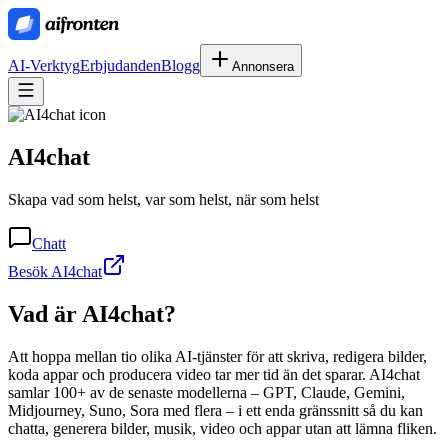
AI-Verktyg
Erbjudanden
Blogg
Annonsera
AI4chat
Skapa vad som helst, var som helst, när som helst
Chatt
Besök AI4chat
Vad är
AI4chat
?
Att hoppa mellan tio olika AI-tjänster för att skriva, redigera bilder,
koda appar och producera video tar mer tid än det sparar. AI4chat
samlar 100+ av de senaste modellerna – GPT, Claude, Gemini,
Midjourney, Suno, Sora med flera – i ett enda gränssnitt så du kan
chatta, generera bilder, musik, video och appar utan att lämna fliken.