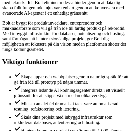
med tekniska fel. Bolt eliminerar dessa hinder genom att låta dig
skapa fullt fungerande mjukvara enbart genom att konversera med
avancerade AI-agenter i ett enhetligt gränssnitt.
Bolt är byggt för produktutvecklare, entreprenörer och
marknadsförare som vill gå från idé till färdig produkt på rekordtid.
Med inbyggd infrastruktur för databaser, autentisering och hosting,
samt förmågan att hantera storskaliga projekt, ger Bolt dig
möjligheten att fokusera på din vision medan plattformen sköter det
tunga kodningsarbetet.
Viktiga funktioner
Skapa appar och webbplatser genom naturligt språk för att
gå från idé till prototyp på några timmar.
Integrera ledande AI-kodningsagenter direkt i ett visuellt
gränssnitt för att slippa växla mellan olika verktyg.
Minska antalet fel dramatiskt tack vare automatiserad
testning, refaktorering och iterering.
Skala dina projekt med inbyggd infrastruktur som
inkluderar databaser, autentisering och hosting.
Hantera komplexa projekt som är upp till 1 000 gånger