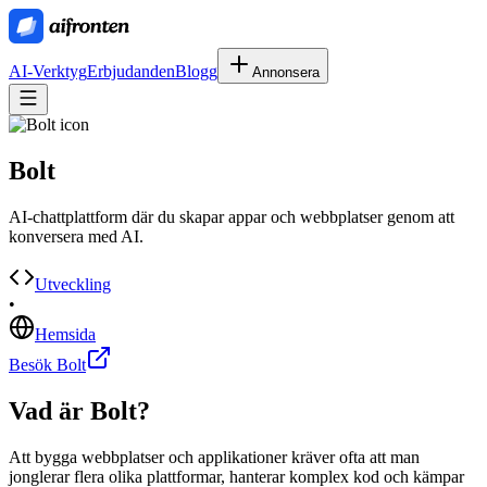
AI-Verktyg
Erbjudanden
Blogg
Annonsera
Bolt
AI-chattplattform där du skapar appar och webbplatser genom att
konversera med AI.
Utveckling
•
Hemsida
Besök Bolt
Vad är
Bolt
?
Att bygga webbplatser och applikationer kräver ofta att man
jonglerar flera olika plattformar, hanterar komplex kod och kämpar