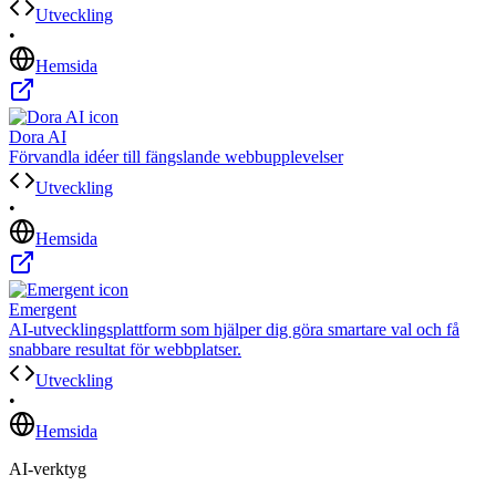
Utveckling
•
Hemsida
Dora AI
Förvandla idéer till fängslande webbupplevelser
Utveckling
•
Hemsida
Emergent
AI-utvecklingsplattform som hjälper dig göra smartare val och få
snabbare resultat för webbplatser.
Utveckling
•
Hemsida
AI-verktyg