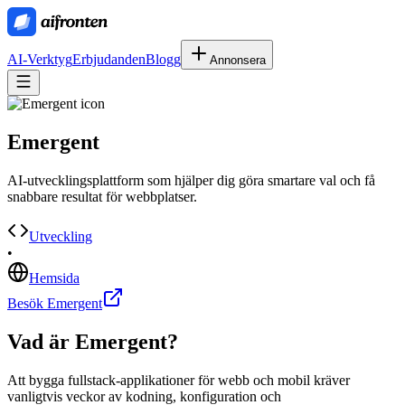
AI-Verktyg
Erbjudanden
Blogg
Annonsera
Emergent
AI-utvecklingsplattform som hjälper dig göra smartare val och få
snabbare resultat för webbplatser.
Utveckling
•
Hemsida
Besök Emergent
Vad är
Emergent
?
Att bygga fullstack-applikationer för webb och mobil kräver
vanligtvis veckor av kodning, konfiguration och