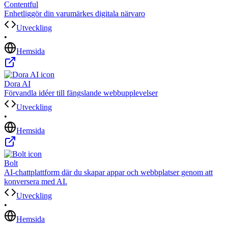
Contentful
Enhetliggör din varumärkes digitala närvaro
Utveckling
•
Hemsida
Dora AI
Förvandla idéer till fängslande webbupplevelser
Utveckling
•
Hemsida
Bolt
AI-chattplattform där du skapar appar och webbplatser genom att
konversera med AI.
Utveckling
•
Hemsida