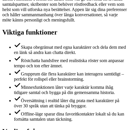
samtalspartner, skribenter som behöver röstfeedback eller vem som
helst som vill utforska nya berättelser. Appen lär sig dina preferenser
och håller sammanmanhang över långa konversationer, så varje
möte känns personligt och meningsfullt.
Viktiga funktioner
Skapa obegränsat med egna karaktärer och dela dem med
en länk så andra kan chatta direkt.
Röstchatta handsfree med realistiska röster som anpassar
tempo och ton efter ämnet.
Grupprum där flera karaktärer kan interagera samtidigt –
perfekt för rollspel eller brainstorming.
Minnesfunktionen låter varje karaktär komma ihåg
tidigare samtal och bygga på din gemensamma historia.
Översättning i realtid låter dig prata med karaktärer på
över 30 språk utan att tänka på bryggor.
Offline-läge sparar dina favoritkontakter lokalt så du kan
fortsätta samtalen utan täckning.