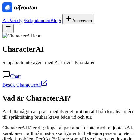
AI-Verktyg
Erbjudanden
Blogg
Annonsera
CharacterAI
Skapa och interagera med AI-drivna karaktärer
Chatt
Besök CharacterAI
Vad är
CharacterAI
?
Att hitta någon att prata med dygnet runt om allt från kreativa idéer
till språkträning brukar kräva både tid och tur.
CharacterAI låter dig skapa, anpassa och chatta med miljontals AI-
karaktärer – allt från historiska figurer till helt egna personligheter –
direkt i mobilen. Perfekt för lärare som vill ge eleverna en levande