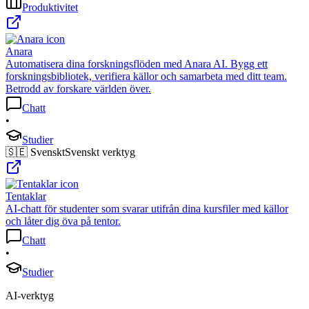
Produktivitet
Anara
Automatisera dina forskningsflöden med Anara AI. Bygg ett
forskningsbibliotek, verifiera källor och samarbeta med ditt team.
Betrodd av forskare världen över.
Chatt
•
Studier
🇸🇪 Svenskt
Svenskt verktyg
Tentaklar
AI-chatt för studenter som svarar utifrån dina kursfiler med källor
och låter dig öva på tentor.
Chatt
•
Studier
AI-verktyg