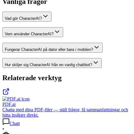
Vanliga frågor
Vad gör CharacterAI?
Vem använder CharacterAI?
Fungerar CharacterAI på dator eller bara i mobilen?
Hur skiljer sig CharacterAI från en vanlig chattbot?
Relaterade verktyg
PDF.ai
Chatta med dina PDF-filer — ställ frågor, få sammanfattningar och
hitta insikter direkt.
Chatt
•