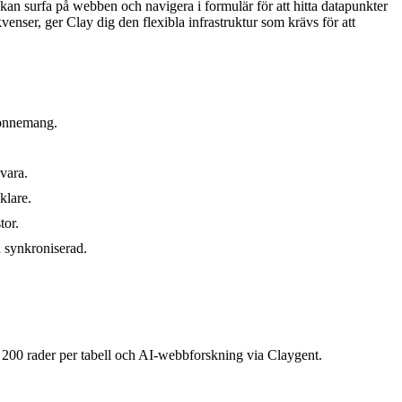
kan surfa på webben och navigera i formulär för att hitta datapunkter
nser, ger Clay dig den flexibla infrastruktur som krävs för att
abonnemang.
vara.
klare.
tor.
en synkroniserad.
r, 200 rader per tabell och AI-webbforskning via Claygent.