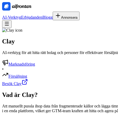
AI-Verktyg
Erbjudanden
Blogg
Annonsera
Clay
AI-verktyg för att hitta rätt bolag och personer för effektivare försäl
Marknadsföring
•
Försäljning
Besök Clay
Vad är
Clay
?
Att manuellt pussla ihop data från fragmenterade källor och lägga tim
i en enda plattform, vilket ger GTM-team kraften att hitta och agera på 