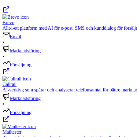
Brevo
Allt-i-ett plattform med AI för e-post, SMS och kunddialog för försäl
Email
•
Marknadsföring
•
Försäljning
Callrail
AI-verktyg som spårar och analyserar telefonsamtal för bättre marknad
Marknadsföring
•
Försäljning
Mailtester