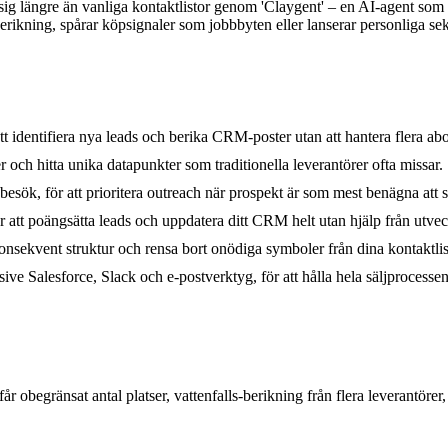
sig längre än vanliga kontaktlistor genom 'Claygent' – en AI-agent som 
ikning, spårar köpsignaler som jobbbyten eller lanserar personliga sekve
r att identifiera nya leads och berika CRM-poster utan att hantera flera 
och hitta unika datapunkter som traditionella leverantörer ofta missar.
esök, för att prioritera outreach när prospekt är som mest benägna att s
 att poängsätta leads och uppdatera ditt CRM helt utan hjälp från utvec
konsekvent struktur och rensa bort onödiga symboler från dina kontaktlis
usive Salesforce, Slack och e-postverktyg, för att hålla hela säljprocess
r obegränsat antal platser, vattenfalls-berikning från flera leverantöre