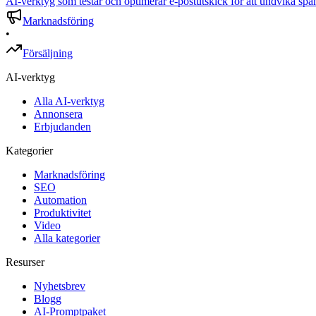
AI-verktyg som testar och optimerar e-postutskick för att undvika spamf
Marknadsföring
•
Försäljning
AI-verktyg
Alla AI-verktyg
Annonsera
Erbjudanden
Kategorier
Marknadsföring
SEO
Automation
Produktivitet
Video
Alla kategorier
Resurser
Nyhetsbrev
Blogg
AI-Promptpaket