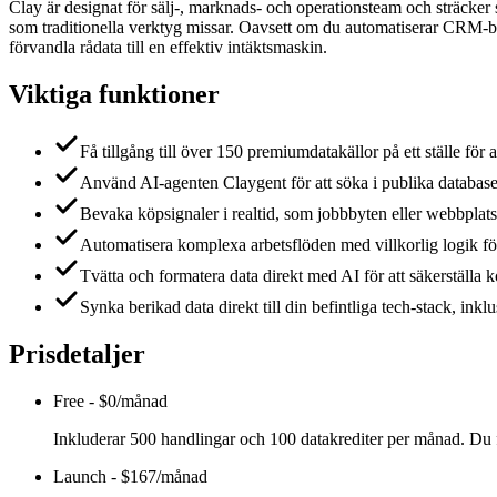
Clay är designat för sälj-, marknads- och operationsteam och sträcker 
som traditionella verktyg missar. Oavsett om du automatiserar CRM-ber
förvandla rådata till en effektiv intäktsmaskin.
Viktiga funktioner
Få tillgång till över 150 premiumdatakällor på ett ställe fö
Använd AI-agenten Claygent för att söka i publika databaser 
Bevaka köpsignaler i realtid, som jobbbyten eller webbplatsb
Automatisera komplexa arbetsflöden med villkorlig logik för
Tvätta och formatera data direkt med AI för att säkerställa 
Synka berikad data direkt till din befintliga tech-stack, inkl
Prisdetaljer
Free
-
$0/månad
Inkluderar 500 handlingar och 100 datakrediter per månad. Du få
Launch
-
$167/månad