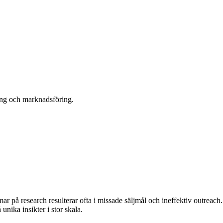
jning och marknadsföring.
mar på research resulterar ofta i missade säljmål och ineffektiv outrea
unika insikter i stor skala.