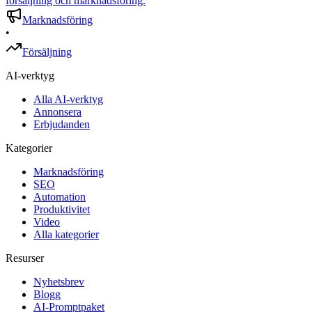
försäljning och marknadsföring.
Marknadsföring
•
Försäljning
AI-verktyg
Alla AI-verktyg
Annonsera
Erbjudanden
Kategorier
Marknadsföring
SEO
Automation
Produktivitet
Video
Alla kategorier
Resurser
Nyhetsbrev
Blogg
AI-Promptpaket