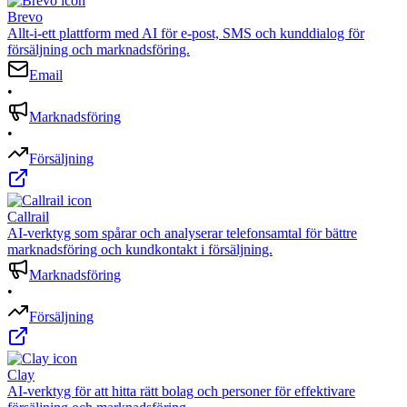
Brevo
Allt-i-ett plattform med AI för e-post, SMS och kunddialog för
försäljning och marknadsföring.
Email
•
Marknadsföring
•
Försäljning
Callrail
AI-verktyg som spårar och analyserar telefonsamtal för bättre
marknadsföring och kundkontakt i försäljning.
Marknadsföring
•
Försäljning
Clay
AI-verktyg för att hitta rätt bolag och personer för effektivare