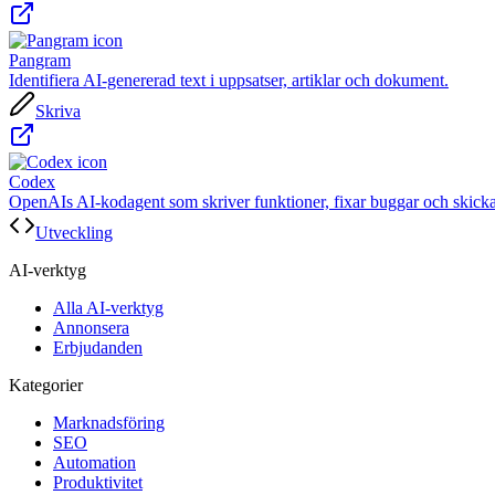
Pangram
Identifiera AI-genererad text i uppsatser, artiklar och dokument.
Skriva
Codex
OpenAIs AI-kodagent som skriver funktioner, fixar buggar och skick
Utveckling
AI-verktyg
Alla AI-verktyg
Annonsera
Erbjudanden
Kategorier
Marknadsföring
SEO
Automation
Produktivitet