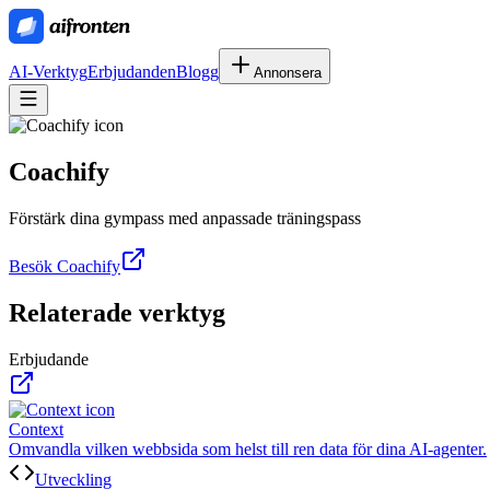
AI-Verktyg
Erbjudanden
Blogg
Annonsera
Coachify
Förstärk dina gympass med anpassade träningspass
Besök Coachify
Relaterade verktyg
Erbjudande
Context
Omvandla vilken webbsida som helst till ren data för dina AI-agenter.
Utveckling