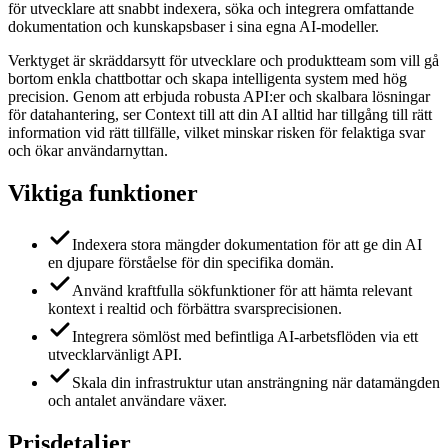
för utvecklare att snabbt indexera, söka och integrera omfattande
dokumentation och kunskapsbaser i sina egna AI-modeller.
Verktyget är skräddarsytt för utvecklare och produktteam som vill gå
bortom enkla chattbottar och skapa intelligenta system med hög
precision. Genom att erbjuda robusta API:er och skalbara lösningar
för datahantering, ser Context till att din AI alltid har tillgång till rätt
information vid rätt tillfälle, vilket minskar risken för felaktiga svar
och ökar användarnyttan.
Viktiga funktioner
Indexera stora mängder dokumentation för att ge din AI
en djupare förståelse för din specifika domän.
Använd kraftfulla sökfunktioner för att hämta relevant
kontext i realtid och förbättra svarsprecisionen.
Integrera sömlöst med befintliga AI-arbetsflöden via ett
utvecklarvänligt API.
Skala din infrastruktur utan ansträngning när datamängden
och antalet användare växer.
Prisdetaljer