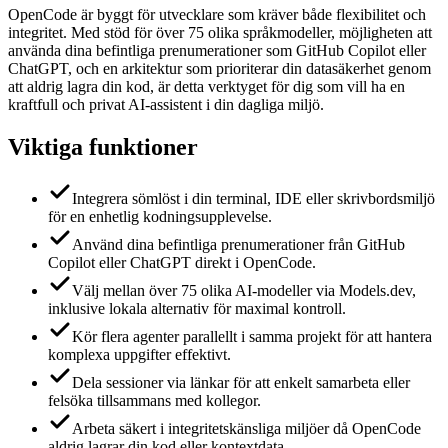
OpenCode är byggt för utvecklare som kräver både flexibilitet och
integritet. Med stöd för över 75 olika språkmodeller, möjligheten att
använda dina befintliga prenumerationer som GitHub Copilot eller
ChatGPT, och en arkitektur som prioriterar din datasäkerhet genom
att aldrig lagra din kod, är detta verktyget för dig som vill ha en
kraftfull och privat AI-assistent i din dagliga miljö.
Viktiga funktioner
Integrera sömlöst i din terminal, IDE eller skrivbordsmiljö
för en enhetlig kodningsupplevelse.
Använd dina befintliga prenumerationer från GitHub
Copilot eller ChatGPT direkt i OpenCode.
Välj mellan över 75 olika AI-modeller via Models.dev,
inklusive lokala alternativ för maximal kontroll.
Kör flera agenter parallellt i samma projekt för att hantera
komplexa uppgifter effektivt.
Dela sessioner via länkar för att enkelt samarbeta eller
felsöka tillsammans med kollegor.
Arbeta säkert i integritetskänsliga miljöer då OpenCode
aldrig lagrar din kod eller kontextdata.