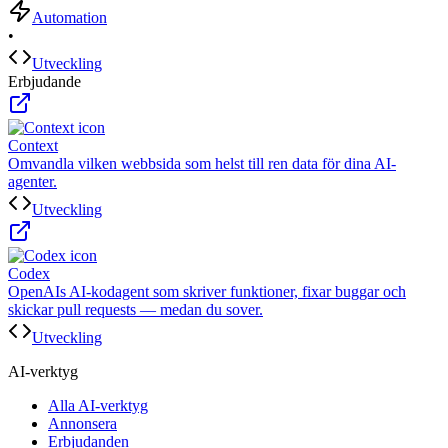
Automation
•
Utveckling
Erbjudande
Context
Omvandla vilken webbsida som helst till ren data för dina AI-
agenter.
Utveckling
Codex
OpenAIs AI-kodagent som skriver funktioner, fixar buggar och
skickar pull requests — medan du sover.
Utveckling
AI-verktyg
Alla AI-verktyg
Annonsera
Erbjudanden