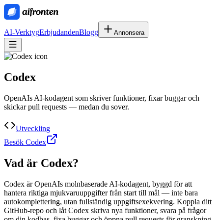
AI-Verktyg
Erbjudanden
Blogg
Annonsera
Codex
OpenAIs AI-kodagent som skriver funktioner, fixar buggar och
skickar pull requests — medan du sover.
Utveckling
Besök Codex
Vad är
Codex
?
Codex är OpenAIs molnbaserade AI-kodagent, byggd för att
hantera riktiga mjukvaruuppgifter från start till mål — inte bara
autokomplettering, utan fullständig uppgiftsexekvering. Koppla ditt
GitHub-repo och låt Codex skriva nya funktioner, svara på frågor
om din kodbas, fixa buggar och öppna pull requests för granskning.