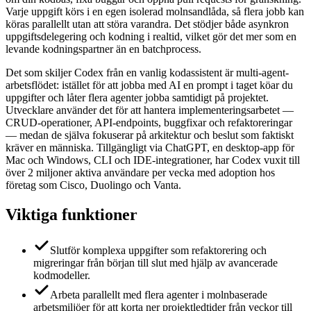
Varje uppgift körs i en egen isolerad molnsandlåda, så flera jobb kan
köras parallellt utan att störa varandra. Det stödjer både asynkron
uppgiftsdelegering och kodning i realtid, vilket gör det mer som en
levande kodningspartner än en batchprocess.
Det som skiljer Codex från en vanlig kodassistent är multi-agent-
arbetsflödet: istället för att jobba med AI en prompt i taget köar du
uppgifter och låter flera agenter jobba samtidigt på projektet.
Utvecklare använder det för att hantera implementeringsarbetet —
CRUD-operationer, API-endpoints, buggfixar och refaktoreringar
— medan de själva fokuserar på arkitektur och beslut som faktiskt
kräver en människa. Tillgängligt via ChatGPT, en desktop-app för
Mac och Windows, CLI och IDE-integrationer, har Codex vuxit till
över 2 miljoner aktiva användare per vecka med adoption hos
företag som Cisco, Duolingo och Vanta.
Viktiga funktioner
Slutför komplexa uppgifter som refaktorering och
migreringar från början till slut med hjälp av avancerade
kodmodeller.
Arbeta parallellt med flera agenter i molnbaserade
arbetsmiljöer för att korta ner projektledtider från veckor till