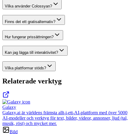
Vilka använder Colossyan?
Finns det ett gratisalternativ?
Hur fungerar prissättningen?
Kan jag lägga till interaktivitet?
Vilka plattformar stöds?
Relaterade verktyg
Galaxy
Galaxy.ai är världens främsta allt-i-ett-AI-plattform med över 5000
AI-modeller och verktyg för text, bilder, videor, annonser, ljud (tal,
musik, röst) och mycket mer.
Bild