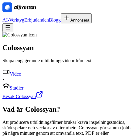
AI-Verktyg
Erbjudanden
Blogg
Annonsera
Colossyan
Skapa engagerande utbildningsvideor från text
Video
•
Studier
Besök Colossyan
Vad är
Colossyan
?
Att producera utbildningsfilmer brukar kräva inspelningsstudios,
skådespelare och veckor av efterarbete. Colossyan gör samma jobb
på några minuter genom att omvandla text, PDF:er eller