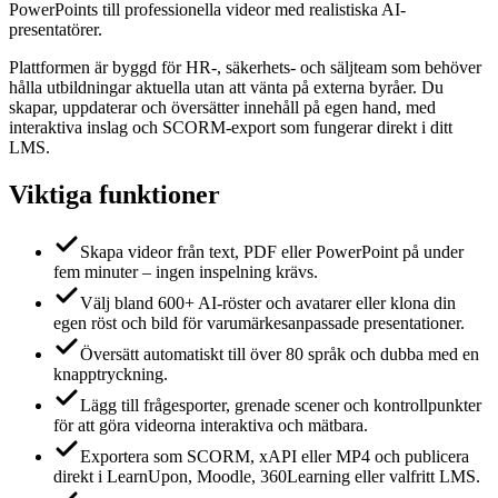
PowerPoints till professionella videor med realistiska AI-
presentatörer.
Plattformen är byggd för HR-, säkerhets- och säljteam som behöver
hålla utbildningar aktuella utan att vänta på externa byråer. Du
skapar, uppdaterar och översätter innehåll på egen hand, med
interaktiva inslag och SCORM-export som fungerar direkt i ditt
LMS.
Viktiga funktioner
Skapa videor från text, PDF eller PowerPoint på under
fem minuter – ingen inspelning krävs.
Välj bland 600+ AI-röster och avatarer eller klona din
egen röst och bild för varumärkesanpassade presentationer.
Översätt automatiskt till över 80 språk och dubba med en
knapptryckning.
Lägg till frågesporter, grenade scener och kontrollpunkter
för att göra videorna interaktiva och mätbara.
Exportera som SCORM, xAPI eller MP4 och publicera
direkt i LearnUpon, Moodle, 360Learning eller valfritt LMS.