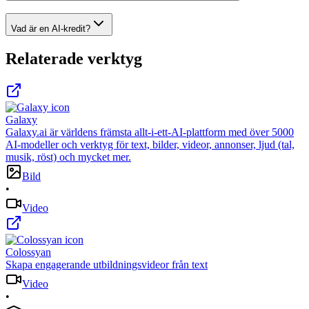
Vad är en AI-kredit?
Relaterade verktyg
Galaxy
Galaxy.ai är världens främsta allt-i-ett-AI-plattform med över 5000
AI-modeller och verktyg för text, bilder, videor, annonser, ljud (tal,
musik, röst) och mycket mer.
Bild
•
Video
Colossyan
Skapa engagerande utbildningsvideor från text
Video
•