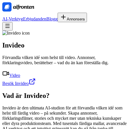
AI-Verktyg
Erbjudanden
Blogg
Annonsera
Invideo
Förvandla vilken idé som helst till video. Annonser,
förklaringsvideo, berättelser – vad du än kan föreställa dig.
Video
Besök Invideo
Vad är
Invideo
?
Invideo är den ultimata AI-studion för att förvandla vilken idé som
helst till färdig video – på sekunder. Skapa annonser,
förklaringsfilmer, stories och mycket mer utan tekniska kunskaper
eller dyra produktionsteam. Med tusentals färdiga mallar, avancerade
AI-verktyg och ett intuitivt gränssnitt kan du gå från tanke till