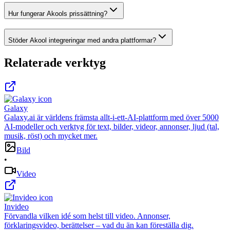
Hur fungerar Akools prissättning?
Stöder Akool integreringar med andra plattformar?
Relaterade verktyg
Galaxy
Galaxy.ai är världens främsta allt-i-ett-AI-plattform med över 5000
AI-modeller och verktyg för text, bilder, videor, annonser, ljud (tal,
musik, röst) och mycket mer.
Bild
•
Video
Invideo
Förvandla vilken idé som helst till video. Annonser,
förklaringsvideo, berättelser – vad du än kan föreställa dig.