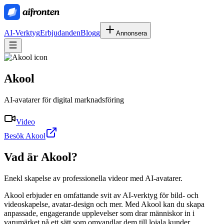
AI-Verktyg
Erbjudanden
Blogg
Annonsera
Akool
AI-avatarer för digital marknadsföring
Video
Besök Akool
Vad är
Akool
?
Enekl skapelse av professionella videor med AI-avatarer.
Akool erbjuder en omfattande svit av AI-verktyg för bild- och
videoskapelse, avatar-design och mer. Med Akool kan du skapa
anpassade, engagerande upplevelser som drar människor in i
varumärket på ett sätt som omvandlar dem till lojala kunder.