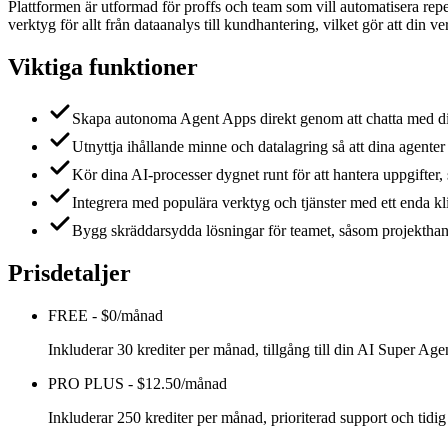
Plattformen är utformad för proffs och team som vill automatisera rep
verktyg för allt från dataanalys till kundhantering, vilket gör att din ver
Viktiga funktioner
Skapa autonoma Agent Apps direkt genom att chatta med din
Utnyttja ihållande minne och datalagring så att dina agenter l
Kör dina AI-processer dygnet runt för att hantera uppgifter
Integrera med populära verktyg och tjänster med ett enda kl
Bygg skräddarsydda lösningar för teamet, såsom projekthant
Prisdetaljer
FREE
-
$0/månad
Inkluderar 30 krediter per månad, tillgång till din AI Super Ag
PRO PLUS
-
$12.50/månad
Inkluderar 250 krediter per månad, prioriterad support och tidig 