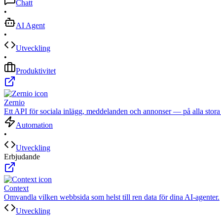
Chatt
•
AI Agent
•
Utveckling
•
Produktivitet
Zernio
Ett API för sociala inlägg, meddelanden och annonser — på alla stora 
Automation
•
Utveckling
Erbjudande
Context
Omvandla vilken webbsida som helst till ren data för dina AI-agenter.
Utveckling