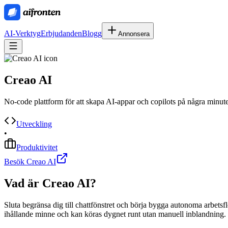
AI-Verktyg
Erbjudanden
Blogg
Annonsera
Creao AI
No-code plattform för att skapa AI-appar och copilots på några minute
Utveckling
•
Produktivitet
Besök Creao AI
Vad är
Creao AI
?
Sluta begränsa dig till chattfönstret och börja bygga autonoma arbets
ihållande minne och kan köras dygnet runt utan manuell inblandning.