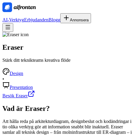
AI-Verktyg
Erbjudanden
Blogg
Annonsera
Eraser
Stärk ditt teknikteams kreativa flöde
Design
•
Presentation
Besök Eraser
Vad är
Eraser
?
Att hålla reda på arkitekturdiagram, designbeslut och kodändringar i
tio olika verktyg gör att information snabbt blir inaktuell. Eraser
samlar all teknisk design – från molninfrastruktur till ER-diagram – i