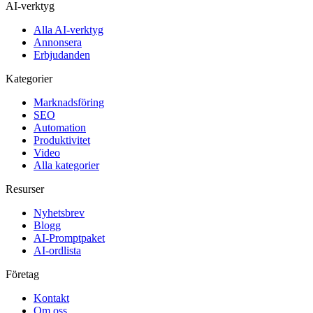
AI-verktyg
Alla AI-verktyg
Annonsera
Erbjudanden
Kategorier
Marknadsföring
SEO
Automation
Produktivitet
Video
Alla kategorier
Resurser
Nyhetsbrev
Blogg
AI-Promptpaket
AI-ordlista
Företag
Kontakt
Om oss