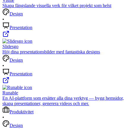
Visme
Skapa fängslande visuella verk för vilket projekt som helst
Design
•
Presentation
Slidesgo
Höj dina presentationsbilder med fantastiska designs
Design
•
Presentation
Runable
En AI-plattform som ersätter alla dina verktyg — bygg hemsidor,
skapa presentationer, generera videos och mer.
Produktivitet
•
Design