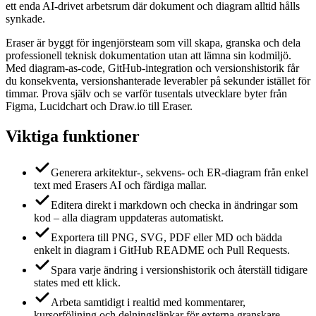
ett enda AI-drivet arbetsrum där dokument och diagram alltid hålls
synkade.
Eraser är byggt för ingenjörsteam som vill skapa, granska och dela
professionell teknisk dokumentation utan att lämna sin kodmiljö.
Med diagram-as-code, GitHub-integration och versionshistorik får
du konsekventa, versionshanterade leverabler på sekunder istället för
timmar. Prova själv och se varför tusentals utvecklare byter från
Figma, Lucidchart och Draw.io till Eraser.
Viktiga funktioner
Generera arkitektur-, sekvens- och ER-diagram från enkel
text med Erasers AI och färdiga mallar.
Editera direkt i markdown och checka in ändringar som
kod – alla diagram uppdateras automatiskt.
Exportera till PNG, SVG, PDF eller MD och bädda
enkelt in diagram i GitHub README och Pull Requests.
Spara varje ändring i versionshistorik och återställ tidigare
states med ett klick.
Arbeta samtidigt i realtid med kommentarer,
kursorföljning och delningslänkar för externa granskare.