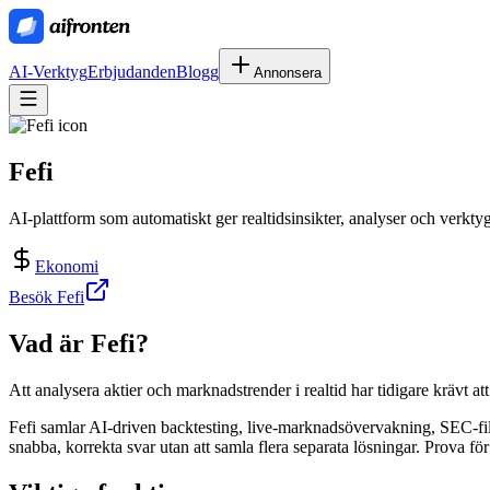
AI-Verktyg
Erbjudanden
Blogg
Annonsera
Fefi
AI-plattform som automatiskt ger realtidsinsikter, analyser och verktyg
Ekonomi
Besök Fefi
Vad är
Fefi
?
Att analysera aktier och marknadstrender i realtid har tidigare krävt at
Fefi samlar AI‑driven backtesting, live‑marknadsövervakning, SEC‑fili
snabba, korrekta svar utan att samla flera separata lösningar. Prova för