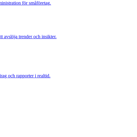
inistration för småföretag.
t avslöja trender och insikter.
g och rapporter i realtid.