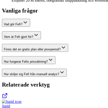
Erbjuder 20 M tokens, obegränsad filuppladdning och webbsökni
Vanliga frågor
Vad gör Fefi?
Vem är Fefi gjort för?
Finns det en gratis plan eller provperiod?
Hur fungerar Fefis prissättning?
Hur skiljer sig Fefi från manuell analys?
Relaterade verktyg
Jupid