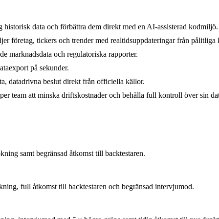
g historisk data och förbättra dem direkt med en AI‑assisterad kodmiljö.
 företag, tickers och trender med realtidsuppdateringar från pålitliga k
nde marknadsdata och regulatoriska rapporter.
ataexport på sekunder.
 datadrivna beslut direkt från officiella källor.
r team att minska driftskostnader och behålla full kontroll över sin da
ning samt begränsad åtkomst till backtestaren.
ing, full åtkomst till backtestaren och begränsad intervjumod.