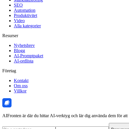
SEO
Automation
Produktivitet
Video
Alla kategorier
Resurser
Nyhetsbrev
Blogg
AI-Promptpaket
AI-ordlista
Företag
Kontakt
Om oss
Villkor
AIFronten är där du hittar AI-verktyg och lär dig använda dem för att 