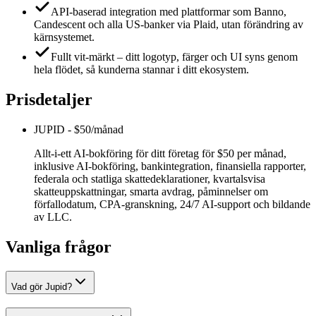
API‑baserad integration med plattformar som Banno,
Candescent och alla US‑banker via Plaid, utan förändring av
kärnsystemet.
Fullt vit‑märkt – ditt logotyp, färger och UI syns genom
hela flödet, så kunderna stannar i ditt ekosystem.
Prisdetaljer
JUPID
-
$50/månad
Allt‑i‑ett AI‑bokföring för ditt företag för $50 per månad,
inklusive AI‑bokföring, bankintegration, finansiella rapporter,
federala och statliga skattedeklarationer, kvartalsvisa
skatteuppskattningar, smarta avdrag, påminnelser om
förfallodatum, CPA‑granskning, 24/7 AI‑support och bildande
av LLC.
Vanliga frågor
Vad gör Jupid?