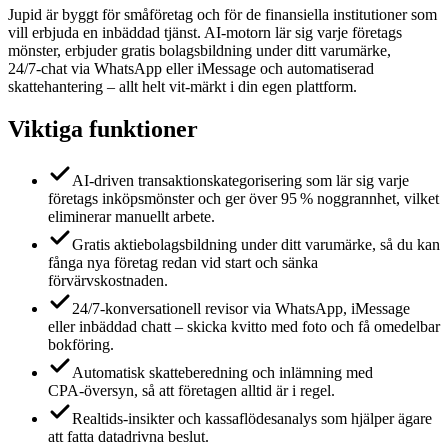
Jupid är byggt för småföretag och för de finansiella institutioner som
vill erbjuda en inbäddad tjänst. AI‑motorn lär sig varje företags
mönster, erbjuder gratis bolagsbildning under ditt varumärke,
24/7‑chat via WhatsApp eller iMessage och automatiserad
skattehantering – allt helt vit‑märkt i din egen plattform.
Viktiga funktioner
AI‑driven transaktionskategorisering som lär sig varje
företags inköpsmönster och ger över 95 % noggrannhet, vilket
eliminerar manuellt arbete.
Gratis aktiebolagsbildning under ditt varumärke, så du kan
fånga nya företag redan vid start och sänka
förvärvskostnaden.
24/7‑konversationell revisor via WhatsApp, iMessage
eller inbäddad chatt – skicka kvitto med foto och få omedelbar
bokföring.
Automatisk skatteberedning och inlämning med
CPA‑översyn, så att företagen alltid är i regel.
Realtids‑insikter och kassaflödesanalys som hjälper ägare
att fatta datadrivna beslut.