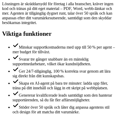
Lösningen är skräddarsydd för företag i alla branscher, kräver ingen
kod och tränas på ditt eget material – PDF, Word, webb‑länkar och
mer. Agenten är tillgänglig dygnet runt, talar över 50 språk och kan
anpassas efter ditt varumärkesutseende, samtidigt som den skyddar
besökarnas integritet.
Viktiga funktioner
Minskar supportkostnaderna med upp till 50 % per agent –
mer budget för tillväxt.
Svarar tre gånger snabbare än en mänsklig
supportmedarbetare, vilket ökar kundnöjdheten.
Ger 24/7‑tillgänglig, 100 % korrekta svar genom att lära
sig direkt från ditt kunskapsbas.
Skapa en AI‑agent på bara tre minuter: ladda upp filer,
träna på ditt innehåll och lägg in ett skript på webbplatsen.
Genererar kvalificerade leads samtidigt som den hanterar
supportärenden, så du får fler affärsmöjligheter.
Stöder över 50 språk och låter dig anpassa agentens stil
och design för att matcha ditt varumärke.