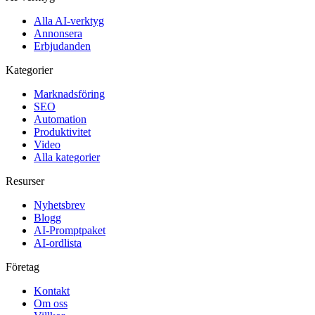
Alla AI-verktyg
Annonsera
Erbjudanden
Kategorier
Marknadsföring
SEO
Automation
Produktivitet
Video
Alla kategorier
Resurser
Nyhetsbrev
Blogg
AI-Promptpaket
AI-ordlista
Företag
Kontakt
Om oss