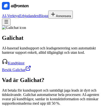
AI-Verktyg
Erbjudanden
Blogg
Annonsera
Galichat
AI-baserad kundsupport och leadsgenerering som automatiskt
hanterar support enkelt, alltid tillgängligt och utan kod.
Kundtjänst
Besök Galichat
Vad är
Galichat
?
Att betala för kundsupport och samtidigt jaga leads är dyrt och
tidskrävande. Galichat automatiserar hela processen: AI‑agenten
svarar på kundfrågor, samlar in kontaktinformation och minskar
supportkostnaderna med upp till 50 %.