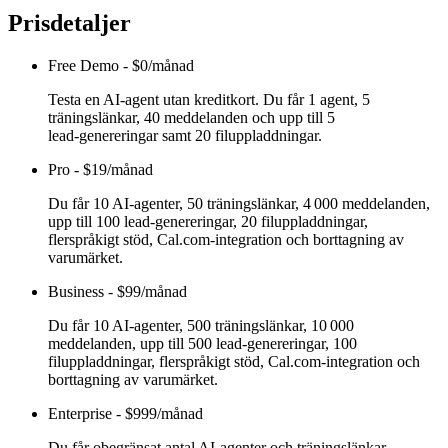
Prisdetaljer
Free Demo
-
$0/månad
Testa en AI‑agent utan kreditkort. Du får 1 agent, 5
träningslänkar, 40 meddelanden och upp till 5
lead‑genereringar samt 20 filuppladdningar.
Pro
-
$19/månad
Du får 10 AI‑agenter, 50 träningslänkar, 4 000 meddelanden,
upp till 100 lead‑genereringar, 20 filuppladdningar,
flerspråkigt stöd, Cal.com‑integration och borttagning av
varumärket.
Business
-
$99/månad
Du får 10 AI‑agenter, 500 träningslänkar, 10 000
meddelanden, upp till 500 lead‑genereringar, 100
filuppladdningar, flerspråkigt stöd, Cal.com‑integration och
borttagning av varumärket.
Enterprise
-
$999/månad
Du får obegränsat antal AI‑agenter och träningslänkar,