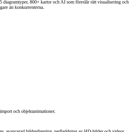
5 diagramtyper, 800+ kartor och AI som föreslår rätt visualisering och
yggare än konkurrenterna.
taimport och objektanimationer.
are, avancerad bildredigering, nedladdning av HD-bilder och videor,