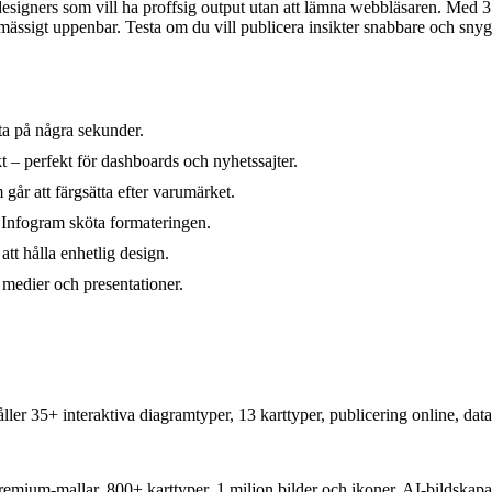
designers som vill ha proffsig output utan att lämna webbläsaren. Med 3
etsmässigt uppenbar. Testa om du vill publicera insikter snabbare och sn
ta på några sekunder.
 – perfekt för dashboards och nyhetssajter.
går att färgsätta efter varumärket.
t Infogram sköta formateringen.
tt hålla enhetlig design.
medier och presentationer.
åller 35+ interaktiva diagramtyper, 13 karttyper, publicering online, da
premium-mallar, 800+ karttyper, 1 miljon bilder och ikoner, AI-bildskap