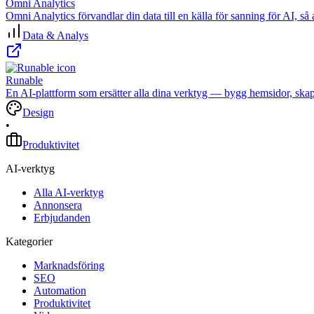
Omni Analytics
Omni Analytics förvandlar din data till en källa för sanning för AI, så 
Data & Analys
Runable
En AI-plattform som ersätter alla dina verktyg — bygg hemsidor, skap
Design
•
Produktivitet
AI-verktyg
Alla AI-verktyg
Annonsera
Erbjudanden
Kategorier
Marknadsföring
SEO
Automation
Produktivitet