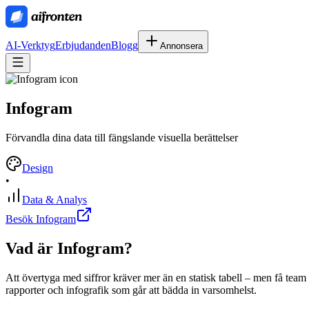
AI-Verktyg
Erbjudanden
Blogg
Annonsera
Infogram
Förvandla dina data till fängslande visuella berättelser
Design
•
Data & Analys
Besök Infogram
Vad är
Infogram
?
Att övertyga med siffror kräver mer än en statisk tabell – men få team h
rapporter och infografik som går att bädda in varsomhelst.