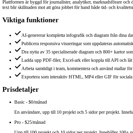
Plattformen är byggd för journalister, analytiker, marknadsförare och 
text blir skillnaden mot att göra jobbet för hand både tid- och kvalit
Viktiga funktioner
AI-genererar kompletta infografik och diagram från dina da
Publicera responsiva visueringar som uppdateras automatiskt
Dra nytta av 35 specialiserade diagram och 800+ kartor som 
Ladda upp PDF-filer, Excel-ark eller koppla till API och lå
Arbeta samtidigt i team, kommentera och använd mallar för a
Exportera som interaktiv HTML, MP4 eller GIF för sociala 
Prisdetaljer
Basic
-
$0/månad
En användare, upp till 10 projekt och 5 sidor per projekt. Inneh
Pro
-
$25/månad
Upp till 100 projekt och 10 sidor per projekt. Innehåller 100+ 