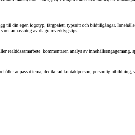
gg till din egen logotyp, färgpalett, typsnitt och bildtillgångar. Innehå
g samt anpassning av diagramverktygstips.
åller realtidssamarbete, kommentarer, analys av innehållsengagemang, s
ehåller anpassat tema, dedikerad kontaktperson, personlig utbildning,