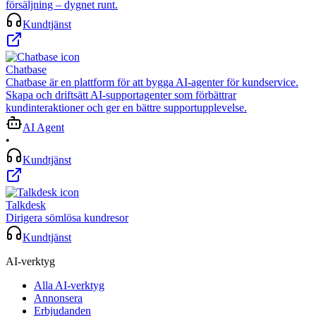
försäljning – dygnet runt.
Kundtjänst
Chatbase
Chatbase är en plattform för att bygga AI-agenter för kundservice.
Skapa och driftsätt AI-supportagenter som förbättrar
kundinteraktioner och ger en bättre supportupplevelse.
AI Agent
•
Kundtjänst
Talkdesk
Dirigera sömlösa kundresor
Kundtjänst
AI-verktyg
Alla AI-verktyg
Annonsera
Erbjudanden