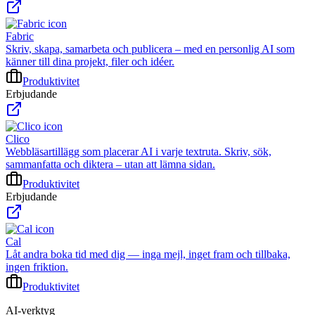
Fabric
Skriv, skapa, samarbeta och publicera – med en personlig AI som
känner till dina projekt, filer och idéer.
Produktivitet
Erbjudande
Clico
Webbläsartillägg som placerar AI i varje textruta. Skriv, sök,
sammanfatta och diktera – utan att lämna sidan.
Produktivitet
Erbjudande
Cal
Låt andra boka tid med dig — inga mejl, inget fram och tillbaka,
ingen friktion.
Produktivitet
AI-verktyg