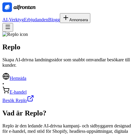
AI-Verktyg
Erbjudanden
Blogg
Annonsera
Replo
Skapa AI‑drivna landningssidor som snabbt omvandlar besökare till
kunder.
Hemsida
•
E-handel
Besök Replo
Vad är
Replo
?
Replo är den ledande AI-drivna kampanj- och sidbyggaren designad
för e-handel, med stöd för Shopify, headless-uppsättningar, digitala