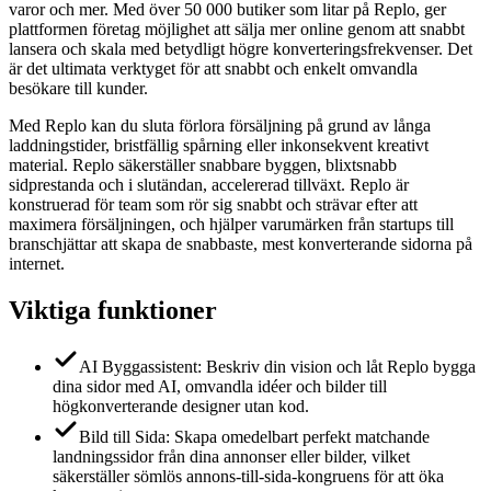
varor och mer. Med över 50 000 butiker som litar på Replo, ger
plattformen företag möjlighet att sälja mer online genom att snabbt
lansera och skala med betydligt högre konverteringsfrekvenser. Det
är det ultimata verktyget för att snabbt och enkelt omvandla
besökare till kunder.
Med Replo kan du sluta förlora försäljning på grund av långa
laddningstider, bristfällig spårning eller inkonsekvent kreativt
material. Replo säkerställer snabbare byggen, blixtsnabb
sidprestanda och i slutändan, accelererad tillväxt. Replo är
konstruerad för team som rör sig snabbt och strävar efter att
maximera försäljningen, och hjälper varumärken från startups till
branschjättar att skapa de snabbaste, mest konverterande sidorna på
internet.
Viktiga funktioner
AI Byggassistent: Beskriv din vision och låt Replo bygga
dina sidor med AI, omvandla idéer och bilder till
högkonverterande designer utan kod.
Bild till Sida: Skapa omedelbart perfekt matchande
landningssidor från dina annonser eller bilder, vilket
säkerställer sömlös annons-till-sida-kongruens för att öka