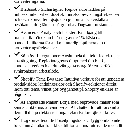
konverteringarna.
Blixtsnabb Sidhastighet: Replos sidor laddas på
millisekunder, vilket drastiskt minskar avvisningsfrekvensen
och ökar konverteringsgraden genom att säkerställa att
besökare aldrig lämnar på grund av långsam prestanda.
Avancerad Analys och Insikter: Få tillgång till
branschriktmärken och lär dig av de 1% bästa e-
handelsbutikerna för att kontinuerligt optimera dina
konverteringsfrekvenser.
Sömlösa Integrationer: Anslut hela din teknikstack utan
ansträngning. Replo integreras djupt med din butik,
annonsnätverk och andra viktiga verktyg för ett perfekt
synkroniserat arbetsflöde.
Shopify Tema Byggare: Intuitiva verktyg för att uppdatera
produktsidor, landningssidor och Shopify-sektioner direkt
inom ditt tema, vilket gör byggandet på Shopify enklare än
någonsin.
AI-anpassade Mallar: Börja med beprövade mallar som
känns unikt dina, använd sedan AI-chatten för att förvandla
dem till din perfekta sida, inga tekniska färdigheter krävs.
Högkonverterande Försäljningstrattar: Bygg omfattande
försäljningstrattar från klick till försäljning, utrustade med allt