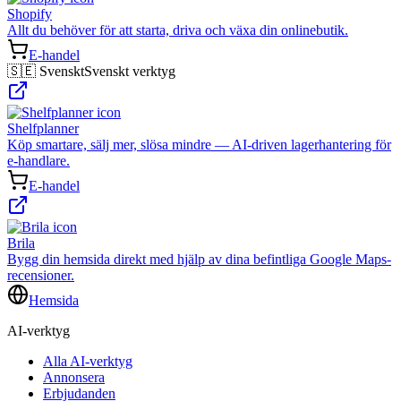
Shopify
Allt du behöver för att starta, driva och växa din onlinebutik.
E-handel
🇸🇪 Svenskt
Svenskt verktyg
Shelfplanner
Köp smartare, sälj mer, slösa mindre — AI-driven lagerhantering för
e-handlare.
E-handel
Brila
Bygg din hemsida direkt med hjälp av dina befintliga Google Maps-
recensioner.
Hemsida
AI-verktyg
Alla AI-verktyg
Annonsera
Erbjudanden