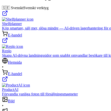
🇸🇪 Svenskt
Svenskt verktyg
Shelfplanner
Köp smartare, sälj mer, slösa mindre — AI-driven lagerhantering för e
E-handel
Replo
Skapa AI‑drivna landningssidor som snabbt omvandlar besökare till k
Hemsida
•
E-handel
ProductAI
Förvandla vanliga foton till försäljningsmagneter
Bild
•