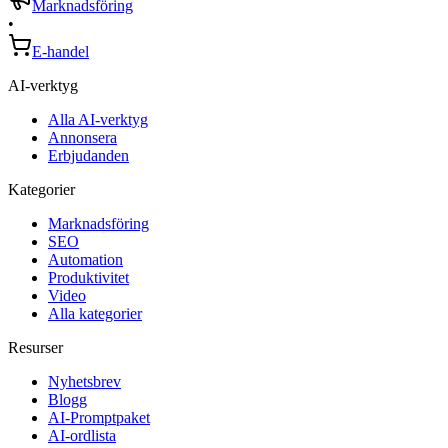
Marknadsföring
•
E-handel
AI-verktyg
Alla AI-verktyg
Annonsera
Erbjudanden
Kategorier
Marknadsföring
SEO
Automation
Produktivitet
Video
Alla kategorier
Resurser
Nyhetsbrev
Blogg
AI-Promptpaket
AI-ordlista