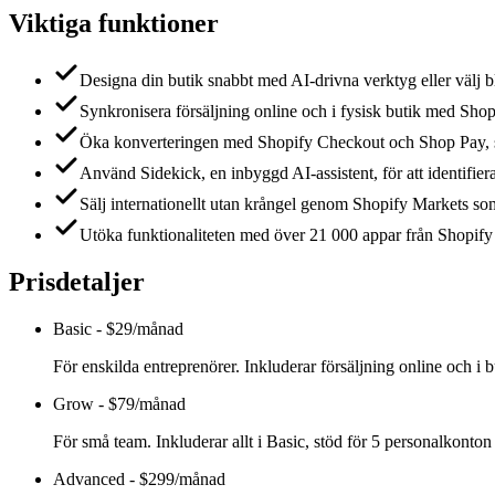
Viktiga funktioner
Designa din butik snabbt med AI-drivna verktyg eller välj b
Synkronisera försäljning online och i fysisk butik med Shop
Öka konverteringen med Shopify Checkout och Shop Pay, so
Använd Sidekick, en inbyggd AI-assistent, för att identifiera
Sälj internationellt utan krångel genom Shopify Markets som
Utöka funktionaliteten med över 21 000 appar från Shopify 
Prisdetaljer
Basic
-
$29/månad
För enskilda entreprenörer. Inkluderar försäljning online och i but
Grow
-
$79/månad
För små team. Inkluderar allt i Basic, stöd för 5 personalkonton 
Advanced
-
$299/månad