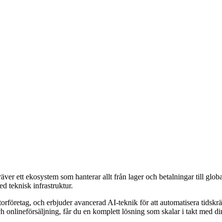
er ett ekosystem som hanterar allt från lager och betalningar till globa
ed teknisk infrastruktur.
 storföretag, och erbjuder avancerad AI-teknik för att automatisera tidsk
h onlineförsäljning, får du en komplett lösning som skalar i takt med d