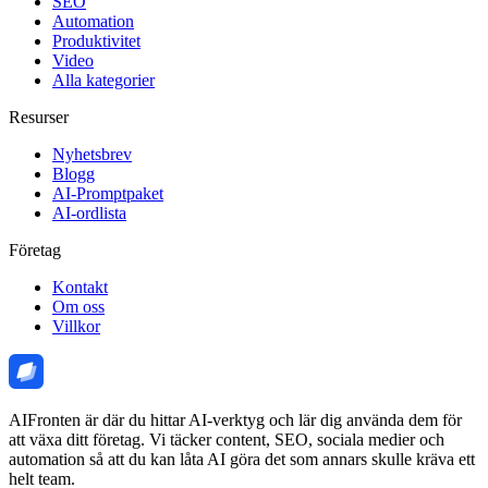
SEO
Automation
Produktivitet
Video
Alla kategorier
Resurser
Nyhetsbrev
Blogg
AI-Promptpaket
AI-ordlista
Företag
Kontakt
Om oss
Villkor
AIFronten är där du hittar AI-verktyg och lär dig använda dem för
att växa ditt företag. Vi täcker content, SEO, sociala medier och
automation så att du kan låta AI göra det som annars skulle kräva ett
helt team.