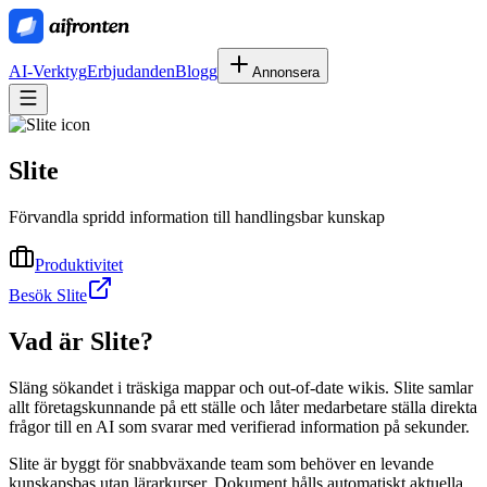
AI-Verktyg
Erbjudanden
Blogg
Annonsera
Slite
Förvandla spridd information till handlingsbar kunskap
Produktivitet
Besök Slite
Vad är
Slite
?
Släng sökandet i träskiga mappar och out-of-date wikis. Slite samlar
allt företagskunnande på ett ställe och låter medarbetare ställa direkta
frågor till en AI som svarar med verifierad information på sekunder.
Slite är byggt för snabbväxande team som behöver en levande
kunskapsbas utan lärarkurser. Dokument hålls automatiskt aktuella