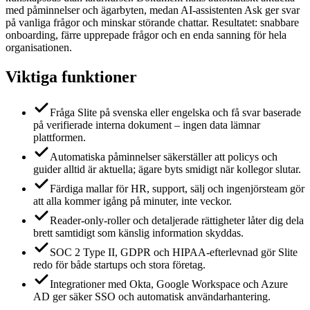
med påminnelser och ägarbyten, medan AI-assistenten Ask ger svar
på vanliga frågor och minskar störande chattar. Resultatet: snabbare
onboarding, färre upprepade frågor och en enda sanning för hela
organisationen.
Viktiga funktioner
Fråga Slite på svenska eller engelska och få svar baserade
på verifierade interna dokument – ingen data lämnar
plattformen.
Automatiska påminnelser säkerställer att policys och
guider alltid är aktuella; ägare byts smidigt när kollegor slutar.
Färdiga mallar för HR, support, sälj och ingenjörsteam gör
att alla kommer igång på minuter, inte veckor.
Reader-only-roller och detaljerade rättigheter låter dig dela
brett samtidigt som känslig information skyddas.
SOC 2 Type II, GDPR och HIPAA-efterlevnad gör Slite
redo för både startups och stora företag.
Integrationer med Okta, Google Workspace och Azure
AD ger säker SSO och automatisk användarhantering.