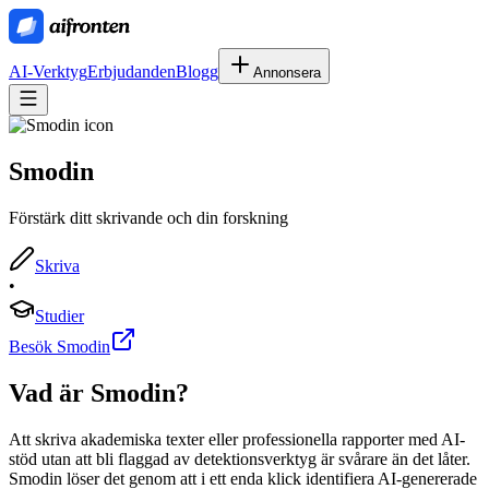
AI-Verktyg
Erbjudanden
Blogg
Annonsera
Smodin
Förstärk ditt skrivande och din forskning
Skriva
•
Studier
Besök Smodin
Vad är
Smodin
?
Att skriva akademiska texter eller professionella rapporter med AI-
stöd utan att bli flaggad av detektionsverktyg är svårare än det låter.
Smodin löser det genom att i ett enda klick identifiera AI-genererade