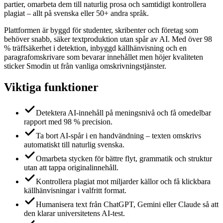
partier, omarbeta dem till naturlig prosa och samtidigt kontrollera
plagiat – allt på svenska eller 50+ andra språk.
Plattformen är byggd för studenter, skribenter och företag som
behöver snabb, säker textproduktion utan spår av AI. Med över 98
% träffsäkerhet i detektion, inbyggd källhänvisning och en
paragrafomskrivare som bevarar innehållet men höjer kvaliteten
sticker Smodin ut från vanliga omskrivningstjänster.
Viktiga funktioner
Detektera AI-innehåll på meningsnivå och få omedelbar
rapport med 98 % precision.
Ta bort AI-spår i en handvändning – texten omskrivs
automatiskt till naturlig svenska.
Omarbeta stycken för bättre flyt, grammatik och struktur
utan att tappa originalinnehåll.
Kontrollera plagiat mot miljarder källor och få klickbara
källhänvisningar i valfritt format.
Humanisera text från ChatGPT, Gemini eller Claude så att
den klarar universitetens AI-test.