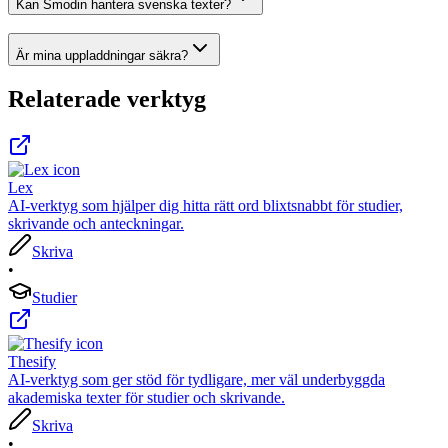
Kan Smodin hantera svenska texter?
Är mina uppladdningar säkra?
Relaterade verktyg
Lex
AI-verktyg som hjälper dig hitta rätt ord blixtsnabbt för studier,
skrivande och anteckningar.
Skriva
•
Studier
Thesify
AI-verktyg som ger stöd för tydligare, mer väl underbyggda
akademiska texter för studier och skrivande.
Skriva
•