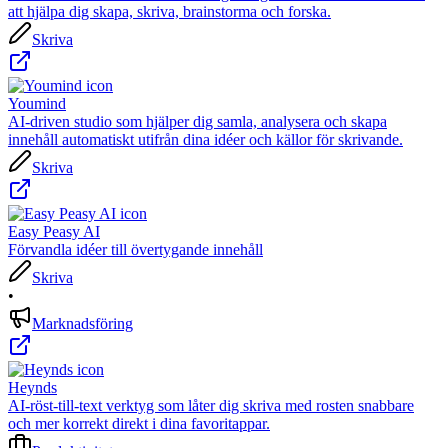
att hjälpa dig skapa, skriva, brainstorma och forska.
Skriva
Youmind
AI-driven studio som hjälper dig samla, analysera och skapa
innehåll automatiskt utifrån dina idéer och källor för skrivande.
Skriva
Easy Peasy AI
Förvandla idéer till övertygande innehåll
Skriva
•
Marknadsföring
Heynds
AI-röst-till-text verktyg som låter dig skriva med rosten snabbare
och mer korrekt direkt i dina favoritappar.