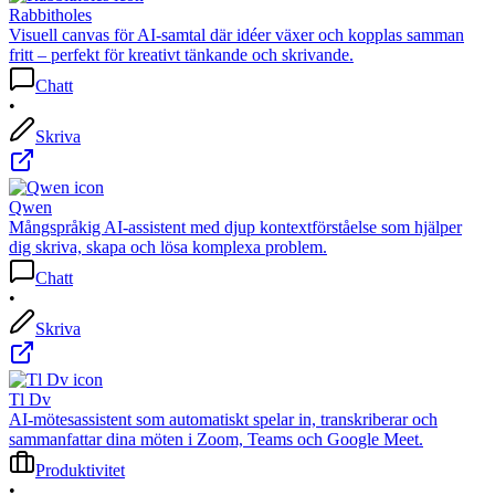
Rabbitholes
Visuell canvas för AI-samtal där idéer växer och kopplas samman
fritt – perfekt för kreativt tänkande och skrivande.
Chatt
•
Skriva
Qwen
Mångspråkig AI-assistent med djup kontextförståelse som hjälper
dig skriva, skapa och lösa komplexa problem.
Chatt
•
Skriva
Tl Dv
AI-mötesassistent som automatiskt spelar in, transkriberar och
sammanfattar dina möten i Zoom, Teams och Google Meet.
Produktivitet
•