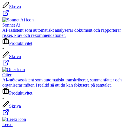
Skriva
Sonnet Ai
AI-assistent som automatiskt analyserar dokument och rapporterar
risker, krav och rekommendationer.
Produktivitet
•
Skriva
Otter
AI-mötesassistent som automatiskt transkriberar, sammanfattar och
organiserar möten i realtid så att du kan fokusera på samtalet.
Produktivitet
•
Skriva
Leexi