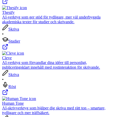
Thesify
AI-verktyg som ger stöd för tydligare, mer väl underbyggda
akademiska texter för studier och skrivande.
Skriva
•
Studier
Cleve
AI-verktyg som förvandlar dina idéer till personligt,
publiceringsklart innehåll med rostinteraktion för skrivande.
Skriva
•
Röst
Human Tone
AI-skrivverktyg som hjälper dig skriva med rätt ton – smartare,
tydligare och mer träffsäkert.