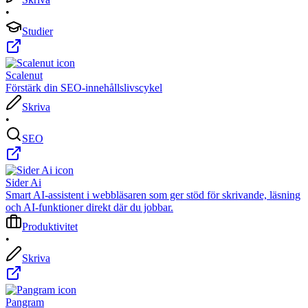
•
Studier
Scalenut
Förstärk din SEO-innehållslivscykel
Skriva
•
SEO
Sider Ai
Smart AI-assistent i webbläsaren som ger stöd för skrivande, läsning
och AI-funktioner direkt där du jobbar.
Produktivitet
•
Skriva
Pangram