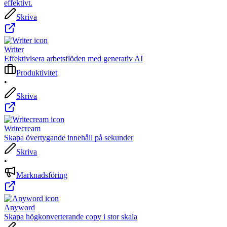
effektivt.
Skriva
Writer
Effektivisera arbetsflöden med generativ AI
Produktivitet
•
Skriva
Writecream
Skapa övertygande innehåll på sekunder
Skriva
•
Marknadsföring
Anyword
Skapa högkonverterande copy i stor skala