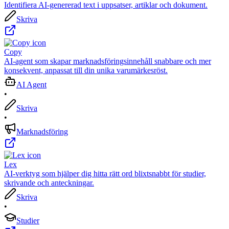
Identifiera AI-genererad text i uppsatser, artiklar och dokument.
Skriva
Copy
AI-agent som skapar marknadsföringsinnehåll snabbare och mer
konsekvent, anpassat till din unika varumärkesröst.
AI Agent
•
Skriva
•
Marknadsföring
Lex
AI-verktyg som hjälper dig hitta rätt ord blixtsnabbt för studier,
skrivande och anteckningar.
Skriva
•
Studier