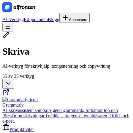
AI-Verktyg
Erbjudanden
Blogg
Annonsera
Skriva
AI-verktyg för skrivhjälp, textgenerering och copywriting
35 av 35 verktyg
Grammarly
AI-skrivassistent som korrigerar grammatik, förbättrar ton och
föreslår omskrivningar i realtid – fungerar i webbläsaren, Office och
e-post.
Produktivitet