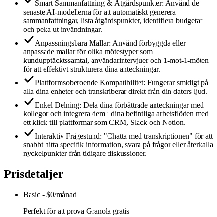
Smart Sammanfattning & Åtgärdspunkter: Använd de
senaste AI-modellerna för att automatiskt generera
sammanfattningar, lista åtgärdspunkter, identifiera budgetar
och peka ut invändningar.
Anpassningsbara Mallar: Använd förbyggda eller
anpassade mallar för olika mötestyper som
kundupptäcktssamtal, användarintervjuer och 1-mot-1-möten
för att effektivt strukturera dina anteckningar.
Plattformsoberoende Kompatibilitet: Fungerar smidigt på
alla dina enheter och transkriberar direkt från din dators ljud.
Enkel Delning: Dela dina förbättrade anteckningar med
kollegor och integrera dem i dina befintliga arbetsflöden med
ett klick till plattformar som CRM, Slack och Notion.
Interaktiv Frågestund: "Chatta med transkriptionen" för att
snabbt hitta specifik information, svara på frågor eller återkalla
nyckelpunkter från tidigare diskussioner.
Prisdetaljer
Basic
-
$0/månad
Perfekt för att prova Granola gratis