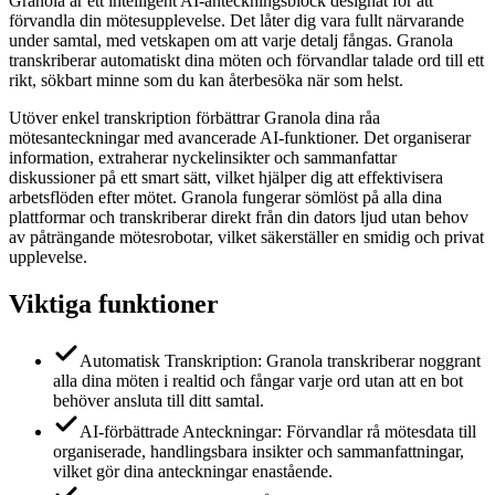
Granola är ett intelligent AI-anteckningsblock designat för att
förvandla din mötesupplevelse. Det låter dig vara fullt närvarande
under samtal, med vetskapen om att varje detalj fångas. Granola
transkriberar automatiskt dina möten och förvandlar talade ord till ett
rikt, sökbart minne som du kan återbesöka när som helst.
Utöver enkel transkription förbättrar Granola dina råa
mötesanteckningar med avancerade AI-funktioner. Det organiserar
information, extraherar nyckelinsikter och sammanfattar
diskussioner på ett smart sätt, vilket hjälper dig att effektivisera
arbetsflöden efter mötet. Granola fungerar sömlöst på alla dina
plattformar och transkriberar direkt från din dators ljud utan behov
av påträngande mötesrobotar, vilket säkerställer en smidig och privat
upplevelse.
Viktiga funktioner
Automatisk Transkription: Granola transkriberar noggrant
alla dina möten i realtid och fångar varje ord utan att en bot
behöver ansluta till ditt samtal.
AI-förbättrade Anteckningar: Förvandlar rå mötesdata till
organiserade, handlingsbara insikter och sammanfattningar,
vilket gör dina anteckningar enastående.