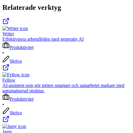
Relaterade verktyg
Writer
Effektivisera arbetsflöden med generativ AI
Produktivitet
•
Skriva
Fellow
AI-assistent som gör möten smartare och samarbetet starkare med
automatiserad struktur.
Produktivitet
•
Skriva
Jamy