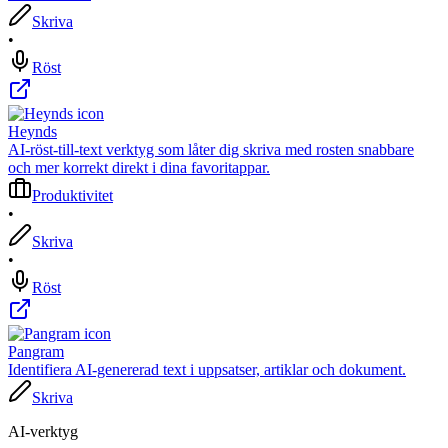
Skriva
•
Röst
Heynds
AI-röst-till-text verktyg som låter dig skriva med rosten snabbare
och mer korrekt direkt i dina favoritappar.
Produktivitet
•
Skriva
•
Röst
Pangram
Identifiera AI-genererad text i uppsatser, artiklar och dokument.
Skriva
AI-verktyg