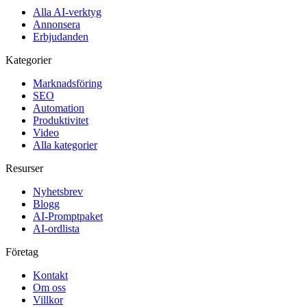
Alla AI-verktyg
Annonsera
Erbjudanden
Kategorier
Marknadsföring
SEO
Automation
Produktivitet
Video
Alla kategorier
Resurser
Nyhetsbrev
Blogg
AI-Promptpaket
AI-ordlista
Företag
Kontakt
Om oss
Villkor