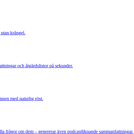
t utan krångel.
attningar och åtgärdslistor på sekunder.
nnen med naturlig röst.
älla frågor om dem – genererar även podcastliknande sammanfattningar.