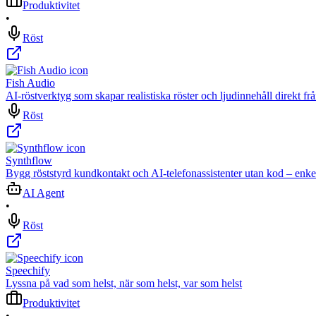
Produktivitet
•
Röst
Fish Audio
AI-röstverktyg som skapar realistiska röster och ljudinnehåll direkt frå
Röst
Synthflow
Bygg röststyrd kundkontakt och AI-telefonassistenter utan kod – enkel
AI Agent
•
Röst
Speechify
Lyssna på vad som helst, när som helst, var som helst
Produktivitet
•