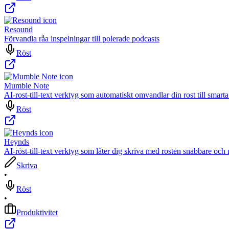
Resound
Förvandla råa inspelningar till polerade podcasts
Röst
Mumble Note
AI-rost-till-text verktyg som automatiskt omvandlar din rost till smart
Röst
Heynds
AI-röst-till-text verktyg som låter dig skriva med rosten snabbare och m
Skriva
•
Röst
•
Produktivitet