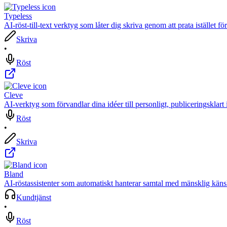
Typeless
AI-röst-till-text verktyg som låter dig skriva genom att prata istället för
Skriva
•
Röst
Cleve
AI-verktyg som förvandlar dina idéer till personligt, publiceringsklart
Röst
•
Skriva
Bland
AI-röstassistenter som automatiskt hanterar samtal med mänsklig känsl
Kundtjänst
•
Röst