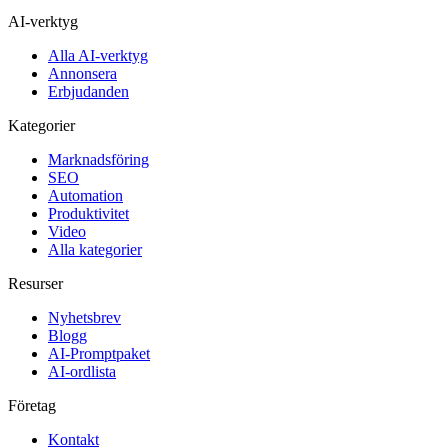
AI-verktyg
Alla AI-verktyg
Annonsera
Erbjudanden
Kategorier
Marknadsföring
SEO
Automation
Produktivitet
Video
Alla kategorier
Resurser
Nyhetsbrev
Blogg
AI-Promptpaket
AI-ordlista
Företag
Kontakt