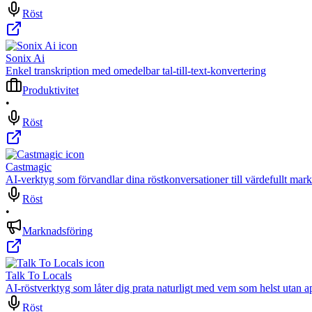
Röst
Sonix Ai
Enkel transkription med omedelbar tal-till-text-konvertering
Produktivitet
•
Röst
Castmagic
AI-verktyg som förvandlar dina röstkonversationer till värdefullt mar
Röst
•
Marknadsföring
Talk To Locals
AI-röstverktyg som låter dig prata naturligt med vem som helst utan a
Röst