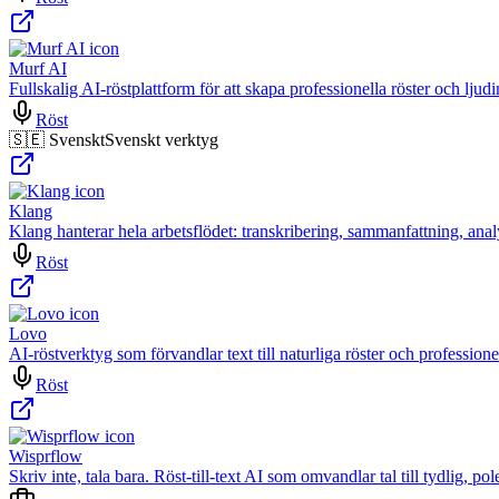
Murf AI
Fullskalig AI-röstplattform för att skapa professionella röster och ljudi
Röst
🇸🇪 Svenskt
Svenskt verktyg
Klang
Klang hanterar hela arbetsflödet: transkribering, sammanfattning, anal
Röst
Lovo
AI-röstverktyg som förvandlar text till naturliga röster och professione
Röst
Wisprflow
Skriv inte, tala bara. Röst-till-text AI som omvandlar tal till tydlig, pole