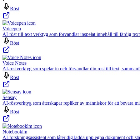
Röst
Voicepen
AI-röst-till-text verktyg som förvandlar inspelat innehåll till färdig tex
Röst
Voice Notes
AI-rostverktyg som spelar in och förvandlar din rost till text, sammanf
Röst
Sensay
AI-röstverktyg som återskapar repliker av människor för att bevara mi
Röst
Notebooklm
AI-forskningsassistent som låter dig ladda upp egna dokument och st