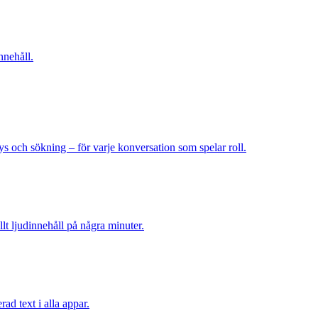
nnehåll.
ys och sökning – för varje konversation som spelar roll.
llt ljudinnehåll på några minuter.
rad text i alla appar.