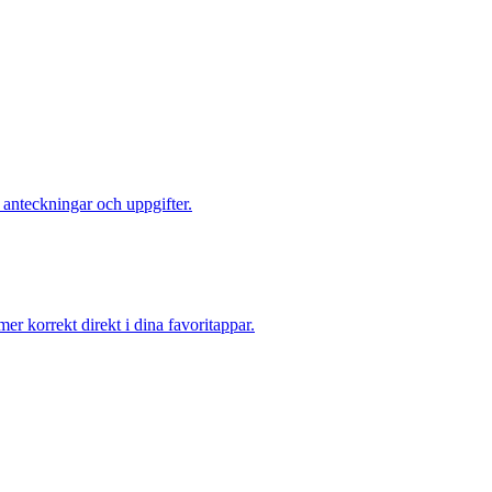
a anteckningar och uppgifter.
er korrekt direkt i dina favoritappar.