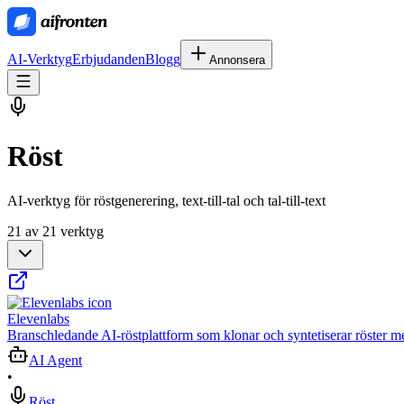
AI-Verktyg
Erbjudanden
Blogg
Annonsera
Röst
AI-verktyg för röstgenerering, text-till-tal och tal-till-text
21 av 21 verktyg
Elevenlabs
Branschledande AI-röstplattform som klonar och syntetiserar röster me
AI Agent
•
Röst