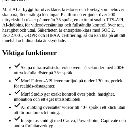
Murf AI är byggt för utvecklare, kreatörer och företag som behöver
skalbara, flerspråkiga lösningar. Plattformen erbjuder över 200
uttrycksfulla röster på mer än 35 språk, en extremt snabb TTS‑API,
AI‑dubbing för videoöversättning och fullständig kontroll över ton,
hastighet och uttal. Säkerheten är enterprise‑klass med SOC 2,
ISO 27001, GDPR och HIPAA‑certifiering, så du kan lita på att ditt
innehåll och dina data är skyddade.
Viktiga funktioner
Skapa ultra‑realistiska voiceovers på sekunder med 200+
uttrycksfulla röster på 35+ språk.
Murf Falcon‑API levererar ljud på under 130 ms, perfekt
för realtids‑röstagenter.
Murf Studio ger exakt kontroll över pitch, hastighet,
intonation och ett eget uttalsbibliotek.
AI‑dubbing översätter videor till 40+ språk i ett klick utan
att förlora ton och timing.
Integreras smidigt med Canva, PowerPoint, Captivate och
andra författarverktyg.