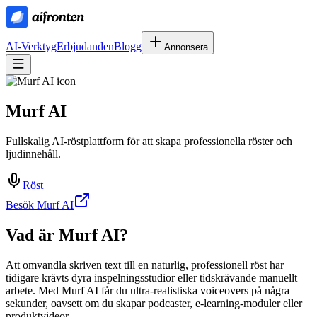
AI-Verktyg
Erbjudanden
Blogg
Annonsera
Murf AI
Fullskalig AI-röstplattform för att skapa professionella röster och
ljudinnehåll.
Röst
Besök Murf AI
Vad är
Murf AI
?
Att omvandla skriven text till en naturlig, professionell röst har
tidigare krävts dyra inspelningsstudior eller tidskrävande manuellt
arbete. Med Murf AI får du ultra‑realistiska voiceovers på några
sekunder, oavsett om du skapar podcaster, e‑learning‑moduler eller
produktvideor.