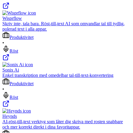
Wisprflow
Skriv inte, tala bara. Röst-till-text AI som omvandlar tal till tydlig,
polerad text i alla appar.
Produktivitet
•
Röst
Sonix Ai
Enkel transkription med omedelbar tal-till-text-konvertering
Produktivitet
•
Röst
Heynds
AI-röst-till-text verktyg som låter dig skriva med rosten snabbare
och mer korrekt direkt i dina favoritappar.