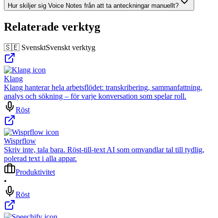
Hur skiljer sig Voice Notes från att ta anteckningar manuellt?
Relaterade verktyg
🇸🇪 Svenskt
Svenskt verktyg
Klang
Klang hanterar hela arbetsflödet: transkribering, sammanfattning,
analys och sökning – för varje konversation som spelar roll.
Röst
Wisprflow
Skriv inte, tala bara. Röst-till-text AI som omvandlar tal till tydlig,
polerad text i alla appar.
Produktivitet
•
Röst