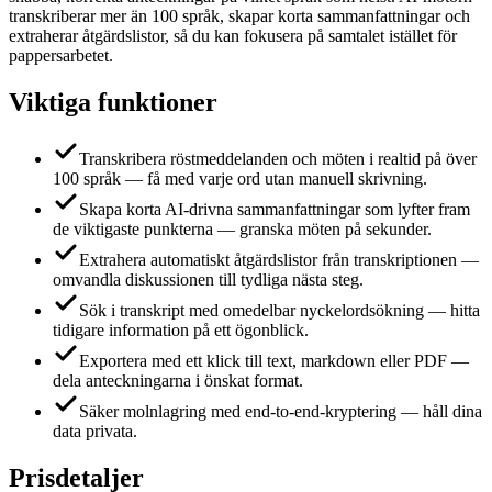
transkriberar mer än 100 språk, skapar korta sammanfattningar och
extraherar åtgärdslistor, så du kan fokusera på samtalet istället för
pappersarbetet.
Viktiga funktioner
Transkribera röstmeddelanden och möten i realtid på över
100 språk — få med varje ord utan manuell skrivning.
Skapa korta AI‑drivna sammanfattningar som lyfter fram
de viktigaste punkterna — granska möten på sekunder.
Extrahera automatiskt åtgärdslistor från transkriptionen —
omvandla diskussionen till tydliga nästa steg.
Sök i transkript med omedelbar nyckelordsökning — hitta
tidigare information på ett ögonblick.
Exportera med ett klick till text, markdown eller PDF —
dela anteckningarna i önskat format.
Säker molnlagring med end‑to‑end‑kryptering — håll dina
data privata.
Prisdetaljer