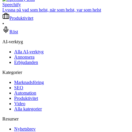
Speechify
Lyssna på vad som helst, när som helst, var som helst
Produktivitet
•
Röst
AI-verktyg
Alla AI-verktyg
Annonsera
Erbjudanden
Kategorier
Marknadsföring
SEO
Automation
Produktivitet
Video
Alla kategorier
Resurser
Nyhetsbrev