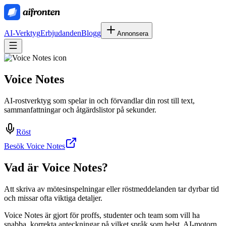
AI-Verktyg
Erbjudanden
Blogg
Annonsera
Voice Notes
AI-rostverktyg som spelar in och förvandlar din rost till text,
sammanfattningar och åtgärdslistor på sekunder.
Röst
Besök Voice Notes
Vad är
Voice Notes
?
Att skriva av mötesinspelningar eller röstmeddelanden tar dyrbar tid
och missar ofta viktiga detaljer.
Voice Notes är gjort för proffs, studenter och team som vill ha
snabba, korrekta anteckningar på vilket språk som helst. AI‑motorn