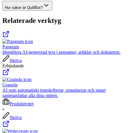
Hur säker är QuillBot?
Relaterade verktyg
Pangram
Identifiera AI-genererad text i uppsatser, artiklar och dokument.
Skriva
Erbjudande
Granola
AI som automatiskt transkriberar, organiserar och smart
sammanfattar alla dina möten.
Produktivitet
•
Skriva