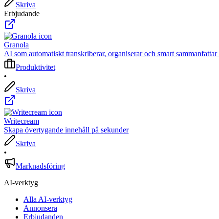
Skriva
Erbjudande
Granola
AI som automatiskt transkriberar, organiserar och smart sammanfattar 
Produktivitet
•
Skriva
Writecream
Skapa övertygande innehåll på sekunder
Skriva
•
Marknadsföring
AI-verktyg
Alla AI-verktyg
Annonsera
Erbjudanden