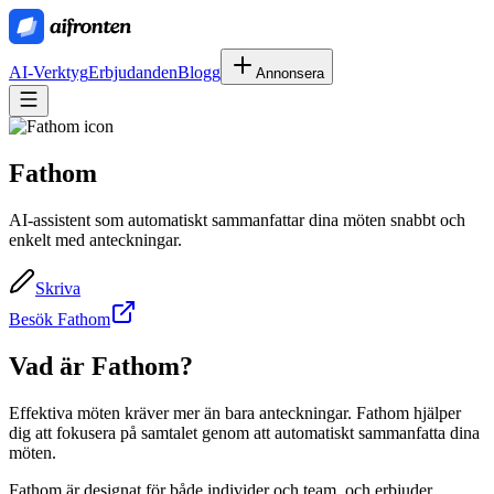
AI-Verktyg
Erbjudanden
Blogg
Annonsera
Fathom
AI-assistent som automatiskt sammanfattar dina möten snabbt och
enkelt med anteckningar.
Skriva
Besök Fathom
Vad är
Fathom
?
Effektiva möten kräver mer än bara anteckningar. Fathom hjälper
dig att fokusera på samtalet genom att automatiskt sammanfatta dina
möten.
Fathom är designat för både individer och team, och erbjuder