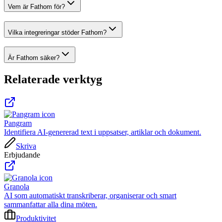
Vem är Fathom för?
Vilka integreringar stöder Fathom?
Är Fathom säker?
Relaterade verktyg
Pangram
Identifiera AI-genererad text i uppsatser, artiklar och dokument.
Skriva
Erbjudande
Granola
AI som automatiskt transkriberar, organiserar och smart
sammanfattar alla dina möten.
Produktivitet