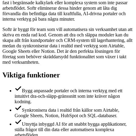
fast i begränsade kalkylark eller komplexa system som inte passar
arbetsflödet. Softr eliminerar dessa hinder genom att låta dig
förvandla din befintliga data till kraftfulla, AI-drivna portaler och
interna verktyg på bara några minuter.
Softr är byggt för team som vill automatisera sin verksamhet utan att
skriva en enda rad kod. Genom att dra och släppa moduler kan du
skapa allt från kundportaler och CRM-system till lagerhantering, allt
medan du synkroniserar data i realtid med verktyg som Airtable,
Google Sheets eller Notion. Det är den perfekta lösningen för
företag som behöver skräddarsydd funktionalitet som växer i takt
med verksamheten.
Viktiga funktioner
Bygg anpassade portaler och interna verktyg med ett
intuitivt dra-och-släpp-gränssnitt som inte kräver någon
kodning.
Synkronisera data i realtid från källor som Airtable,
Google Sheets, Notion, HubSpot och SQL-databaser.
Utnyttja inbyggd AI för att snabbt bygga applikationer,
ställa frågor till din data eller automatisera komplexa
arbetsflöden.