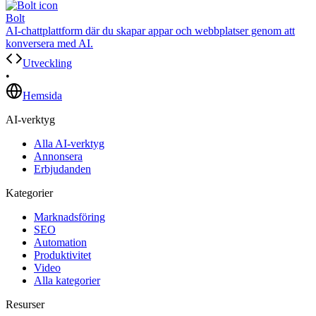
Bolt
AI-chattplattform där du skapar appar och webbplatser genom att
konversera med AI.
Utveckling
•
Hemsida
AI-verktyg
Alla AI-verktyg
Annonsera
Erbjudanden
Kategorier
Marknadsföring
SEO
Automation
Produktivitet
Video
Alla kategorier
Resurser