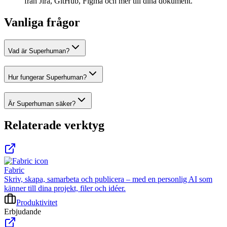
från Jira, GitHub, Figma och mer till dina dokument.
Vanliga frågor
Vad är Superhuman?
Hur fungerar Superhuman?
Är Superhuman säker?
Relaterade verktyg
Fabric
Skriv, skapa, samarbeta och publicera – med en personlig AI som
känner till dina projekt, filer och idéer.
Produktivitet
Erbjudande