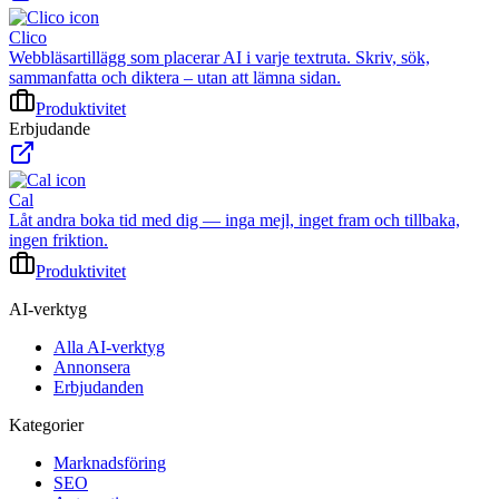
Clico
Webbläsartillägg som placerar AI i varje textruta. Skriv, sök,
sammanfatta och diktera – utan att lämna sidan.
Produktivitet
Erbjudande
Cal
Låt andra boka tid med dig — inga mejl, inget fram och tillbaka,
ingen friktion.
Produktivitet
AI-verktyg
Alla AI-verktyg
Annonsera
Erbjudanden
Kategorier
Marknadsföring
SEO