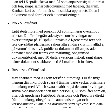
utan fel i 6 språk, skriva med AI som anpassar sig till din röst
och ton, skapa samarbetsdokument med tabeller, diagram,
Kanban-kort och formulär samt snabba upp arbetsflöden i
dokument med formler och automatiseringar.
Pro
-
$12/månad
Ligg steget före med proaktiv AI som fungerar överallt du
arbetar. Du får obegränsade stycke omskrivningar och
översättningar på 19 språk, upptäcka AI-genererad text och
fixa oavsiktlig plagiering, säkerställa att din skrivning alltid är
på varumärkets nivå, publicera dokument till anpassade
domäner med ditt teams varumärkning, obegränsad
dokumentstorlek med 30 dagars versionshistorik samt skapa
bättre dokument snabbare med AI-mallar och insikter.
Business
-
$33/månad
Väx snabbare med AI som förstår ditt företag. Du får flyga
igenom din inkorg och spara 4 timmar varje vecka, organisera
din inkorg med AI och svara snabbare på det som är viktigast,
skriva e-postmeddelanden med personlig AI som låter som du,
visa och uppdatera HubSpot, Salesforce och Pipedrive direkt
från din inkorg, obegränsade automatiseringar och
versionshistorik i alla dina dokument samt synkronisera data