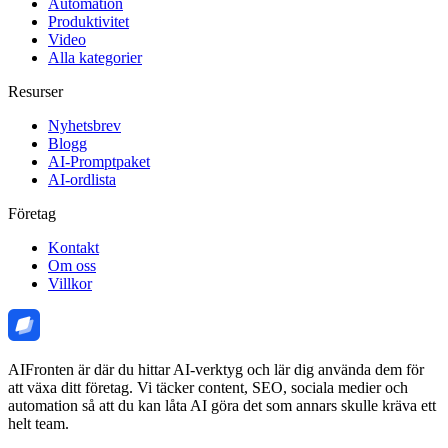
Automation
Produktivitet
Video
Alla kategorier
Resurser
Nyhetsbrev
Blogg
AI-Promptpaket
AI-ordlista
Företag
Kontakt
Om oss
Villkor
AIFronten är där du hittar AI-verktyg och lär dig använda dem för
att växa ditt företag. Vi täcker content, SEO, sociala medier och
automation så att du kan låta AI göra det som annars skulle kräva ett
helt team.