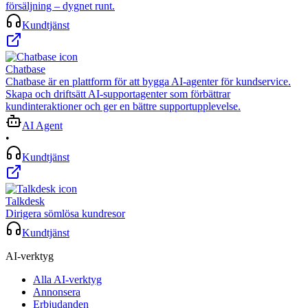
försäljning – dygnet runt.
Kundtjänst
Chatbase
Chatbase är en plattform för att bygga AI-agenter för kundservice.
Skapa och driftsätt AI-supportagenter som förbättrar
kundinteraktioner och ger en bättre supportupplevelse.
AI Agent
•
Kundtjänst
Talkdesk
Dirigera sömlösa kundresor
Kundtjänst
AI-verktyg
Alla AI-verktyg
Annonsera
Erbjudanden