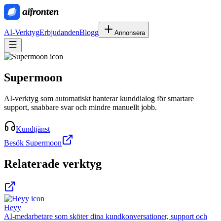
AI-Verktyg
Erbjudanden
Blogg
Annonsera
Supermoon
AI-verktyg som automatiskt hanterar kunddialog för smartare
support, snabbare svar och mindre manuellt jobb.
Kundtjänst
Besök Supermoon
Relaterade verktyg
Heyy
AI-medarbetare som sköter dina kundkonversationer, support och