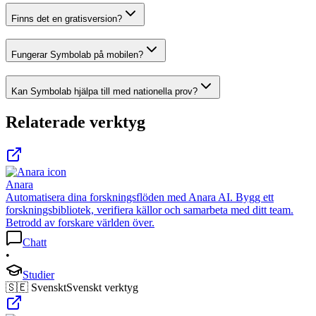
Finns det en gratisversion?
Fungerar Symbolab på mobilen?
Kan Symbolab hjälpa till med nationella prov?
Relaterade verktyg
Anara
Automatisera dina forskningsflöden med Anara AI. Bygg ett
forskningsbibliotek, verifiera källor och samarbeta med ditt team.
Betrodd av forskare världen över.
Chatt
•
Studier
🇸🇪 Svenskt
Svenskt verktyg