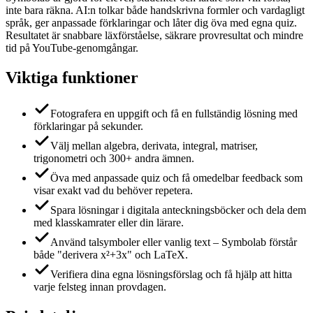
inte bara räkna. AI:n tolkar både handskrivna formler och vardagligt
språk, ger anpassade förklaringar och låter dig öva med egna quiz.
Resultatet är snabbare läxförståelse, säkrare provresultat och mindre
tid på YouTube-genomgångar.
Viktiga funktioner
Fotografera en uppgift och få en fullständig lösning med
förklaringar på sekunder.
Välj mellan algebra, derivata, integral, matriser,
trigonometri och 300+ andra ämnen.
Öva med anpassade quiz och få omedelbar feedback som
visar exakt vad du behöver repetera.
Spara lösningar i digitala anteckningsböcker och dela dem
med klasskamrater eller din lärare.
Använd talsymboler eller vanlig text – Symbolab förstår
både "derivera x²+3x" och LaTeX.
Verifiera dina egna lösningsförslag och få hjälp att hitta
varje felsteg innan provdagen.