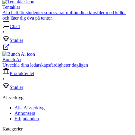
Tentaklar
AI-chatt för studenter som svarar utifrån dina kursfiler med källor
och låter dig öva på tentor.
Chatt
•
Studier
Bunch Ai
Utveckla dina ledarskapsfärdigheter dagligen
Produktivitet
•
Studier
AI-verktyg
Alla AI-verktyg
Annonsera
Erbjudanden
Kategorier