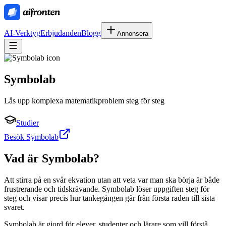
AI-Verktyg
Erbjudanden
Blogg
Annonsera
Symbolab
Lås upp komplexa matematikproblem steg för steg
Studier
Besök Symbolab
Vad är
Symbolab
?
Att stirra på en svår ekvation utan att veta var man ska börja är både
frustrerande och tidskrävande. Symbolab löser uppgiften steg för
steg och visar precis hur tankegången går från första raden till sista
svaret.
Symbolab är gjord för elever, studenter och lärare som vill förstå,