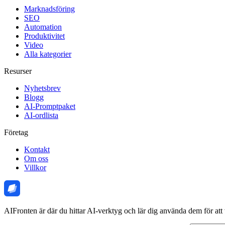
Marknadsföring
SEO
Automation
Produktivitet
Video
Alla kategorier
Resurser
Nyhetsbrev
Blogg
AI-Promptpaket
AI-ordlista
Företag
Kontakt
Om oss
Villkor
AIFronten är där du hittar AI-verktyg och lär dig använda dem för att 