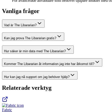
För avancerade användare som behöver djupare insikter med obeg
Vanliga frågor
Vad är The Libararian?
Kan jag prova The Libararian gratis?
Hur säker är min data med The Libararian?
Kommer The Libararian åt information jag inte har åtkomst till?
Hur kan jag nå support om jag behöver hjälp?
Relaterade verktyg
Fabric