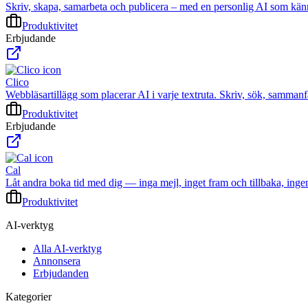
Skriv, skapa, samarbeta och publicera – med en personlig AI som känner 
Produktivitet
Erbjudande
Clico
Webbläsartillägg som placerar AI i varje textruta. Skriv, sök, sammanfa
Produktivitet
Erbjudande
Cal
Låt andra boka tid med dig — inga mejl, inget fram och tillbaka, ingen
Produktivitet
AI-verktyg
Alla AI-verktyg
Annonsera
Erbjudanden
Kategorier