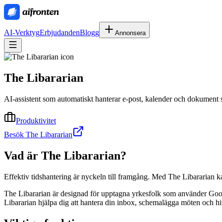
AI-Verktyg
Erbjudanden
Blogg
Annonsera
The Libararian
AI-assistent som automatiskt hanterar e-post, kalender och dokument s
Produktivitet
Besök The Libararian
Vad är
The Libararian
?
Effektiv tidshantering är nyckeln till framgång. Med The Libararian 
The Libararian är designad för upptagna yrkesfolk som använder Googl
Libararian hjälpa dig att hantera din inbox, schemalägga möten och hi