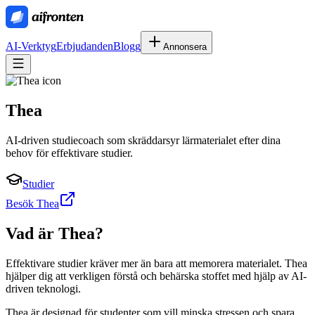
AI-Verktyg
Erbjudanden
Blogg
Annonsera
Thea
AI-driven studiecoach som skräddarsyr lärmaterialet efter dina
behov för effektivare studier.
Studier
Besök Thea
Vad är
Thea
?
Effektivare studier kräver mer än bara att memorera materialet. Thea
hjälper dig att verkligen förstå och behärska stoffet med hjälp av AI-
driven teknologi.
Thea är designad för studenter som vill minska stressen och spara