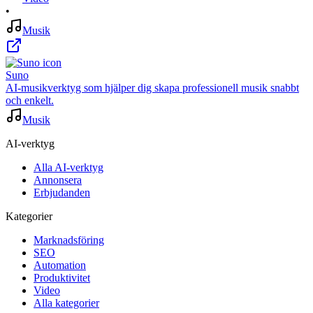
•
Musik
Suno
AI-musikverktyg som hjälper dig skapa professionell musik snabbt
och enkelt.
Musik
AI-verktyg
Alla AI-verktyg
Annonsera
Erbjudanden
Kategorier
Marknadsföring
SEO
Automation
Produktivitet
Video
Alla kategorier