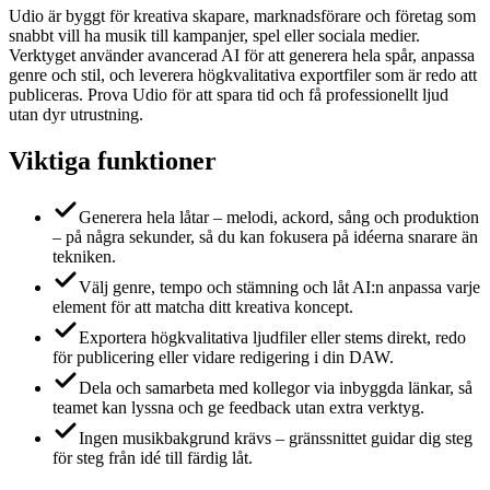
Udio är byggt för kreativa skapare, marknadsförare och företag som
snabbt vill ha musik till kampanjer, spel eller sociala medier.
Verktyget använder avancerad AI för att generera hela spår, anpassa
genre och stil, och leverera högkvalitativa exportfiler som är redo att
publiceras. Prova Udio för att spara tid och få professionellt ljud
utan dyr utrustning.
Viktiga funktioner
Generera hela låtar – melodi, ackord, sång och produktion
– på några sekunder, så du kan fokusera på idéerna snarare än
tekniken.
Välj genre, tempo och stämning och låt AI:n anpassa varje
element för att matcha ditt kreativa koncept.
Exportera högkvalitativa ljudfiler eller stems direkt, redo
för publicering eller vidare redigering i din DAW.
Dela och samarbeta med kollegor via inbyggda länkar, så
teamet kan lyssna och ge feedback utan extra verktyg.
Ingen musikbakgrund krävs – gränssnittet guidar dig steg
för steg från idé till färdig låt.