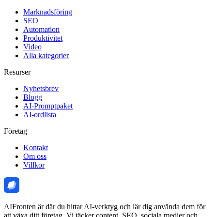
Marknadsföring
SEO
Automation
Produktivitet
Video
Alla kategorier
Resurser
Nyhetsbrev
Blogg
AI-Promptpaket
AI-ordlista
Företag
Kontakt
Om oss
Villkor
AIFronten är där du hittar AI-verktyg och lär dig använda dem för
att växa ditt företag. Vi täcker content, SEO, sociala medier och