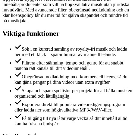
innehållsproducenter som vill ha högkvalitativ musik utan juridiska
huvudvärk. Med avancerade filter, obegränsad nedladdning och en
klar licenspolicy får du mer tid för själva skapandet och mindre tid
på musikjakt.
Viktiga funktioner
Sök i en kurerad samling av royalty‑fri musik och ladda
ner med ett klick – sparar timmar av manuellt letande.
Filtrera efter stämning, tempo och genre för att snabbt
matcha rätt känsla till ditt videoinnehåll.
Obegränsad nedladdning med kommersiell licens, så du
kan tjäna pengar på dina videor utan extra avgifter.
Skapa och spara spellistor per projekt för att hålla musiken
organiserad och lättillgänglig.
Exportera direkt till populära videoredigeringsprogram
eller ladda ner som högkvalitativa MP3‑/WAV‑filer.
Få tillgång till nya låtar varje vecka så ditt innehåll alltid
kan ha fräscha ljudspår.