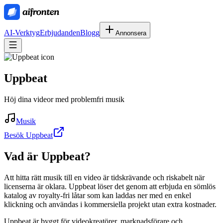
AI-Verktyg
Erbjudanden
Blogg
Annonsera
Uppbeat
Höj dina videor med problemfri musik
Musik
Besök Uppbeat
Vad är
Uppbeat
?
Att hitta rätt musik till en video är tidskrävande och riskabelt när
licenserna är oklara. Uppbeat löser det genom att erbjuda en sömlös
katalog av royalty‑fri låtar som kan laddas ner med en enkel
klickning och användas i kommersiella projekt utan extra kostnader.
Uppbeat är byggt för videokreatörer, marknadsförare och