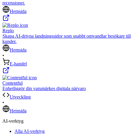
recensioner.
Hemsida
Replo
Skapa AI‑drivna landningssidor som snabbt omvandlar besökare till
kunder.
Hemsida
•
E-handel
Contentful
Enhetliggör din varumärkes digitala närvaro
Utveckling
•
Hemsida
AI-verktyg
Alla AI-verktyg