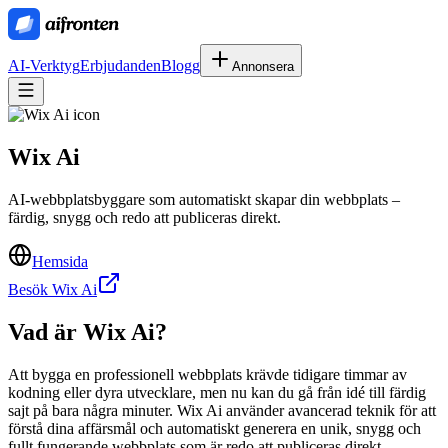
AI-Verktyg
Erbjudanden
Blogg
Annonsera
Wix Ai
AI-webbplatsbyggare som automatiskt skapar din webbplats –
färdig, snygg och redo att publiceras direkt.
Hemsida
Besök Wix Ai
Vad är
Wix Ai
?
Att bygga en professionell webbplats krävde tidigare timmar av
kodning eller dyra utvecklare, men nu kan du gå från idé till färdig
sajt på bara några minuter. Wix Ai använder avancerad teknik för att
förstå dina affärsmål och automatiskt generera en unik, snygg och
fullt fungerande webbplats som är redo att publiceras direkt.