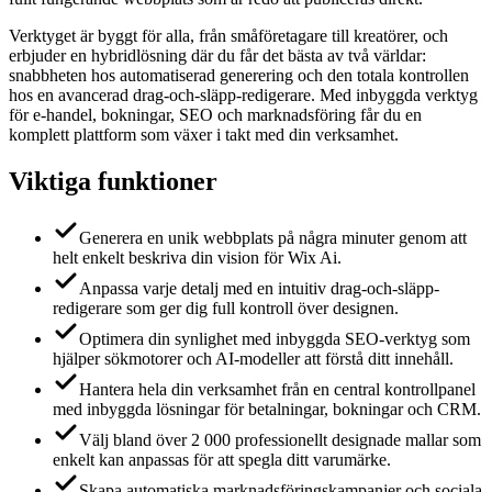
Verktyget är byggt för alla, från småföretagare till kreatörer, och
erbjuder en hybridlösning där du får det bästa av två världar:
snabbheten hos automatiserad generering och den totala kontrollen
hos en avancerad drag-och-släpp-redigerare. Med inbyggda verktyg
för e-handel, bokningar, SEO och marknadsföring får du en
komplett plattform som växer i takt med din verksamhet.
Viktiga funktioner
Generera en unik webbplats på några minuter genom att
helt enkelt beskriva din vision för Wix Ai.
Anpassa varje detalj med en intuitiv drag-och-släpp-
redigerare som ger dig full kontroll över designen.
Optimera din synlighet med inbyggda SEO-verktyg som
hjälper sökmotorer och AI-modeller att förstå ditt innehåll.
Hantera hela din verksamhet från en central kontrollpanel
med inbyggda lösningar för betalningar, bokningar och CRM.
Välj bland över 2 000 professionellt designade mallar som
enkelt kan anpassas för att spegla ditt varumärke.
Skapa automatiska marknadsföringskampanjer och sociala