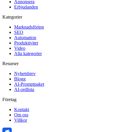
Annonsera
Erbjudanden
Kategorier
Marknadsföring
SEO
Automation
Produktivitet
Video
Alla kategorier
Resurser
Nyhetsbrev
Blogg
AI-Promptpaket
AI-ordlista
Företag
Kontakt
Om oss
Villkor