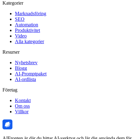
Kategorier
Marknadsföring
SEO
Automation
Produktivitet
Video
Alla kategorier
Resurser
Nyhetsbrev
Blogg
AI-Promptpaket
AI-ordlista
Företag
Kontakt
Om oss
Villkor
AIFronten är där du hittar AI-verktyg och lär dig använda dem för