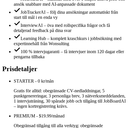
ansök snabbare med AI-anpassade dokument
JobTrackerAI – följ dina ansökningar automatiskt från
start till mål i en enda vy
InterviewAI – öva med rollspecifika frågor och få
detaljerad feedback på dina svar
Learning Hub – komplett kraschkurs i jobbsökning med
expertinnehåll från Wonsulting
100 % intervjugaranti – få intervjuer inom 120 dagar eller
pengarna tillbaka
Prisdetaljer
STARTER
-
0 kr/mån
Gratis för alltid: obegränsade CV-nedladdningar, 5
punktgenereringar, 3 personliga brev, 3 nätverksmeddelanden,
1 intervjuträning, 30 spårade jobb och tillgång till JobBoardAI
– ingen kortregistrering krävs.
PREMIUM
-
$19.99/månad
Obegränsad tillgång till alla verktyg: obegränsade