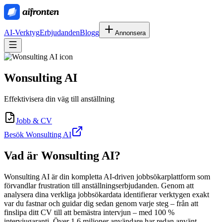
AI-Verktyg
Erbjudanden
Blogg
Annonsera
Wonsulting AI
Effektivisera din väg till anställning
Jobb & CV
Besök Wonsulting AI
Vad är
Wonsulting AI
?
Wonsulting AI är din kompletta AI-driven jobbsökarplattform som
förvandlar frustration till anställningserbjudanden. Genom att
analysera dina verkliga jobbsökardata identifierar verktygen exakt
var du fastnar och guidar dig sedan genom varje steg – från att
finslipa ditt CV till att bemästra intervjun – med 100 %
intervjugaranti. Över 1,6 miljoner användare har redan använt