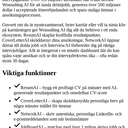
Wonsulting AI för att landa drömjobb, generera över 500 miljoner
dollar i accepterade löneerbjudanden och spara otaliga timmar i
ansökningsprocessen.
Oavsett om du är nyutexaminerad, byter karriär eller vill ta nästa kliv
på karriärstegen ger Wonsulting AI dig allt du behöver i ett enda
ekosystem. ResumAI skaplar kraftfulla resultatpunkter,
CoverLetterAI skräddarsyr dina ansökningar, NetworkAI öppnar
dörrar till dolda jobb och InterviewAI förbereder dig på riktiga
intervjufrågor. Allt är integrerat i en intuitiv dashboard där du kan
spåra varje ansökan och se din intervjufrekvens öka – ofta redan
inom 30 dagar.
Viktiga funktioner
ResumAI – bygg ett proffsigt CV på minuter med AI-
genererade resultatpunkter och omedelbar CV-score
CoverLetterAI – skapa skräddarsydda personliga brev på
några minuter istället för timmar
NetworkAI – skriv autentiska, personliga LinkedIn- och
e-postmeddelanden som når beslutsfattare
JobBoardAI – matchas med över 1 miljon aktiva jobb och