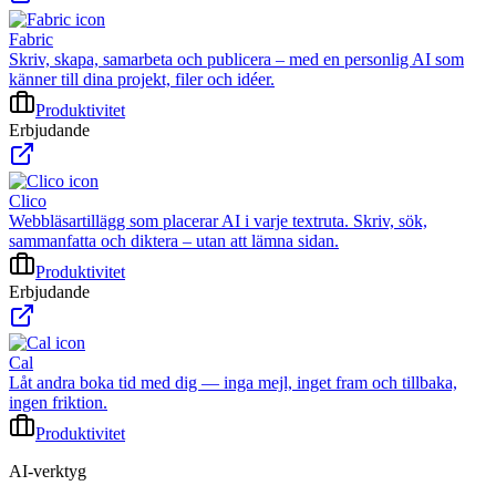
Fabric
Skriv, skapa, samarbeta och publicera – med en personlig AI som
känner till dina projekt, filer och idéer.
Produktivitet
Erbjudande
Clico
Webbläsartillägg som placerar AI i varje textruta. Skriv, sök,
sammanfatta och diktera – utan att lämna sidan.
Produktivitet
Erbjudande
Cal
Låt andra boka tid med dig — inga mejl, inget fram och tillbaka,
ingen friktion.
Produktivitet
AI-verktyg